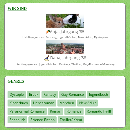
WIR SIND
Anja, Jahrgang ’85
Lieblingsgenres: Fantasy, Jugendbücher, New Adult, Dystopien
Dana, Jahrgang ’88
Lieblingsgenres: Jugendbücher, Fantasy, Thriller, Gay-Romance/-Fantasy
GENRES
Dystopie
Erotik
Fantasy
Gay-Romance
Jugendbuch
Kinderbuch
Liebesroman
Märchen
New Adult
Paranormal Romance
Roman
Romance
Romantic Thrill
Sachbuch
Science-Fiction
Thriller/ Krimi