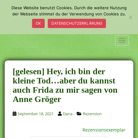
S
Diese Website benutzt Cookies. Durch die weitere Nutzung
k
der Webseite stimmst du der Verwendung von Cookies zu.
i
OK
DATENSCHUTZERKLÄRUNG
p
t
o
TOGGLE
m
a
i
n
[gelesen] Hey, ich bin der
c
kleine Tod…aber du kannst
o
auch Frida zu mir sagen von
n
t
Anne Gröger
e
n
September 18, 2021
Dana
Rezension
t
Rezensionsexemplar