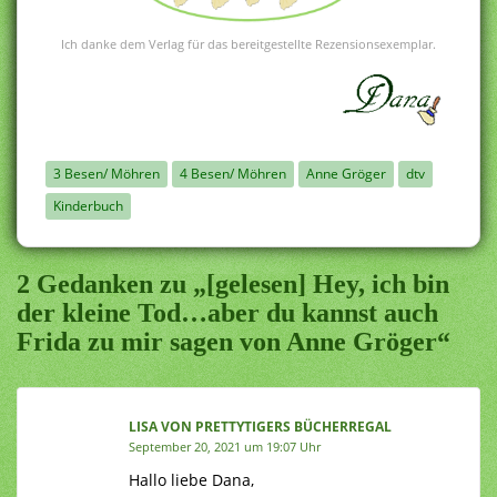
Ich danke dem Verlag für das bereitgestellte Rezensionsexemplar.
3 Besen/ Möhren
4 Besen/ Möhren
Anne Gröger
dtv
Kinderbuch
2 Gedanken zu „[gelesen] Hey, ich bin
der kleine Tod…aber du kannst auch
Frida zu mir sagen von Anne Gröger“
LISA VON PRETTYTIGERS BÜCHERREGAL
September 20, 2021 um 19:07 Uhr
Hallo liebe Dana,