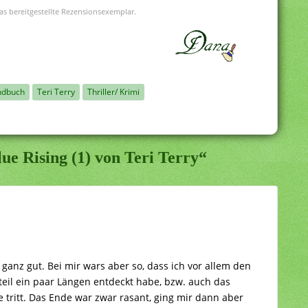
as bereitgestellte Rezensionsexemplar.
ndbuch
Teri Terry
Thriller/ Krimi
ue Rising (1) von Teri Terry“
 ganz gut. Bei mir wars aber so, dass ich vor allem den
lteil ein paar Längen entdeckt habe, bzw. auch das
e tritt. Das Ende war zwar rasant, ging mir dann aber