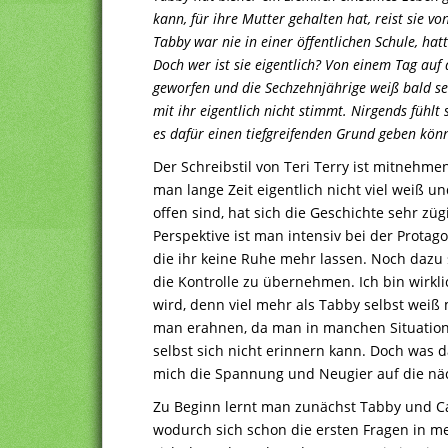
kann, für ihre Mutter gehalten hat, reist sie vo
Tabby war nie in einer öffentlichen Schule, hat
Doch wer ist sie eigentlich? Von einem Tag au
geworfen und die Sechzehnjährige weiß bald se
mit ihr eigentlich nicht stimmt. Nirgends fühlt
es dafür einen tiefgreifenden Grund geben kön
Der Schreibstil von Teri Terry ist mitnehm
man lange Zeit eigentlich nicht viel weiß
offen sind, hat sich die Geschichte sehr züg
Perspektive ist man intensiv bei der Protag
die ihr keine Ruhe mehr lassen. Noch dazu 
die Kontrolle zu übernehmen. Ich bin wirkl
wird, denn viel mehr als Tabby selbst weiß 
man erahnen, da man in manchen Situatione
selbst sich nicht erinnern kann. Doch was d
mich die Spannung und Neugier auf die näc
Zu Beginn lernt man zunächst Tabby und Cat
wodurch sich schon die ersten Fragen in m