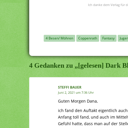
Ich danke dem Verlag für d
4 Besen/ Möhren
Coppenrath
Fantasy
Juge
4 Gedanken zu „[gelesen] Dark Bl
STEFFI BAUER
Juni 2, 2021 um 7:36 Uhr
Guten Morgen Dana,
ich fand den Auftakt eigentlich auch
Anfang toll fand, und auch im Mitte
Gefühl hatte, dass man auf der Stell