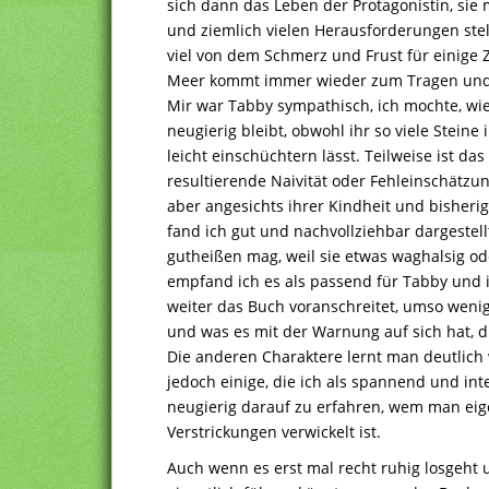
sich dann das Leben der Protagonistin, si
und ziemlich vielen Herausforderungen st
viel von dem Schmerz und Frust für einige
Meer kommt immer wieder zum Tragen und s
Mir war Tabby sympathisch, ich mochte, wie
neugierig bleibt, obwohl ihr so viele Steine
leicht einschüchtern lässt. Teilweise ist d
resultierende Naivität oder Fehleinschätzu
aber angesichts ihrer Kindheit und bisheri
fand ich gut und nachvollziehbar dargestel
gutheißen mag, weil sie etwas waghalsig oder
empfand ich es als passend für Tabby und i
weiter das Buch voranschreitet, umso wenig
und was es mit der Warnung auf sich hat, d
Die anderen Charaktere lernt man deutlich w
jedoch einige, die ich als spannend und in
neugierig darauf zu erfahren, wem man eig
Verstrickungen verwickelt ist.
Auch wenn es erst mal recht ruhig losgeht 