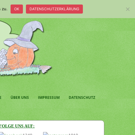
 zu.
OK
DATENSCHUTZERKLÄRUNG
E
ÜBER UNS
IMPRESSUM
DATENSCHUTZ
FOLGE UNS AUF: