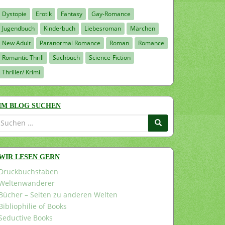
Dystopie
Erotik
Fantasy
Gay-Romance
Jugendbuch
Kinderbuch
Liebesroman
Märchen
New Adult
Paranormal Romance
Roman
Romance
Romantic Thrill
Sachbuch
Science-Fiction
Thriller/ Krimi
IM BLOG SUCHEN
Suchen
nach:
WIR LESEN GERN
Druckbuchstaben
Weltenwanderer
Bücher – Seiten zu anderen Welten
Bibliophilie of Books
Seductive Books