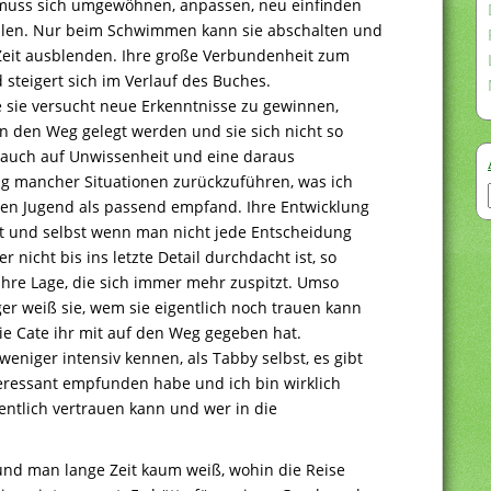
e muss sich umgewöhnen, anpassen, neu einfinden
ellen. Nur beim Schwimmen kann sie abschalten und
 Zeit ausblenden. Ihre große Verbundenheit zum
teigert sich im Verlauf des Buches.
 sie versucht neue Erkenntnisse zu gewinnen,
 in den Weg gelegt werden und sie sich nicht so
as auch auf Unwissenheit und eine daraus
ng mancher Situationen zurückzuführen, was ich
gen Jugend als passend empfand. Ihre Entwicklung
lt und selbst wenn man nicht jede Entscheidung
 nicht bis ins letzte Detail durchdacht ist, so
hre Lage, die sich immer mehr zuspitzt. Umso
er weiß sie, wem sie eigentlich noch trauen kann
ie Cate ihr mit auf den Weg gegeben hat.
eniger intensiv kennen, als Tabby selbst, es gibt
teressant empfunden habe und ich bin wirklich
entlich vertrauen kann und wer in die
und man lange Zeit kaum weiß, wohin die Reise