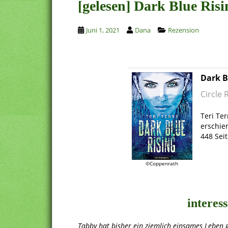
[gelesen] Dark Blue Risi
Juni 1, 2021
Dana
Rezension
Dark B
Circle 
.
Teri Ter
erschie
448 Sei
.
©Coppenrath
.
interes
Tabby hat bisher ein ziemlich einsames Leben 