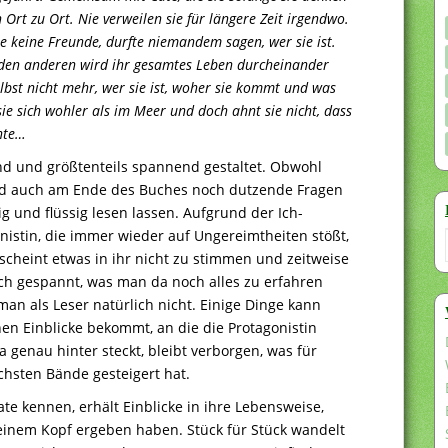
n Ort zu Ort. Nie verweilen sie für längere Zeit irgendwo.
te keine Freunde, durfte niemandem sagen, wer sie ist.
f den anderen wird ihr gesamtes Leben durcheinander
lbst nicht mehr, wer sie ist, woher sie kommt und was
 sie sich wohler als im Meer und doch ahnt sie nicht, dass
nte…
end und größtenteils spannend gestaltet. Obwohl
 und auch am Ende des Buches noch dutzende Fragen
ig und flüssig lesen lassen. Aufgrund der Ich-
onistin, die immer wieder auf Ungereimtheiten stößt,
scheint etwas in ihr nicht zu stimmen und zeitweise
ich gespannt, was man da noch alles zu erfahren
man als Leser natürlich nicht. Einige Dinge kann
n Einblicke bekommt, an die die Protagonistin
a genau hinter steckt, bleibt verborgen, was für
hsten Bände gesteigert hat.
e kennen, erhält Einblicke in ihre Lebensweise,
einem Kopf ergeben haben. Stück für Stück wandelt