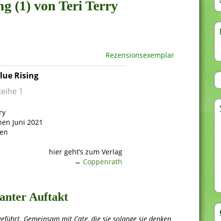
ng (1) von Teri Terry
Rezensionsexemplar
lue Rising
Reihe 1
ry
nen Juni 2021
ten
hier geht’s zum Verlag
→
Coppenrath
santer Auftakt
geführt. Gemeinsam mit Cate, die sie solange sie denken