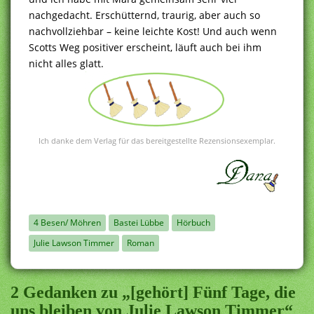
nachgedacht. Erschütternd, traurig, aber auch so
nachvollziehbar – keine leichte Kost! Und auch wenn
Scotts Weg positiver erscheint, läuft auch bei ihm
nicht alles glatt.
Ich danke dem Verlag für das bereitgestellte Rezensionsexemplar.
4 Besen/ Möhren
Bastei Lübbe
Hörbuch
Julie Lawson Timmer
Roman
2 Gedanken zu „[gehört] Fünf Tage, die
uns bleiben von Julie Lawson Timmer“