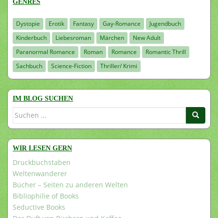
GENRES
Dystopie
Erotik
Fantasy
Gay-Romance
Jugendbuch
Kinderbuch
Liebesroman
Märchen
New Adult
Paranormal Romance
Roman
Romance
Romantic Thrill
Sachbuch
Science-Fiction
Thriller/ Krimi
IM BLOG SUCHEN
Suchen
nach:
WIR LESEN GERN
Druckbuchstaben
Weltenwanderer
Bücher – Seiten zu anderen Welten
Bibliophilie of Books
Seductive Books