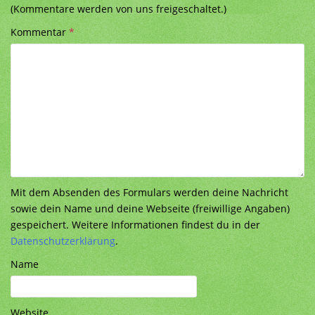
(Kommentare werden von uns freigeschaltet.)
Kommentar
*
Mit dem Absenden des Formulars werden deine Nachricht
sowie dein Name und deine Webseite (freiwillige Angaben)
gespeichert. Weitere Informationen findest du in der
Datenschutzerklärung
.
Name
Website