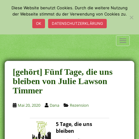
S
Diese Website benutzt Cookies. Durch die weitere Nutzung
k
der Webseite stimmst du der Verwendung von Cookies zu.
i
OK
DATENSCHUTZERKLÄRUNG
p
t
o
TOGGLE
m
a
i
n
[gehört] Fünf Tage, die uns
c
bleiben von Julie Lawson
o
Timmer
n
t
e
Mai 20, 2020
Dana
Rezension
n
t
5 Tage, die uns
bleiben