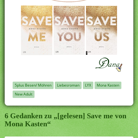
5plus Besen/ Möhren
Liebesroman
LYX
Mona Kasten
New Adult
6 Gedanken zu „[gelesen] Save me von
Mona Kasten“