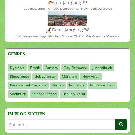
Anja, Jahrgang ’85
Lieblingsgenres: Fantasy, Jugendbücher, New Adult, Dystopien
Dana, Jahrgang ’88
Lieblingsgenres: Jugendbücher, Fantasy, Thriller, Gay-Romance/-Fantasy
GENRES
Dystopie
Erotik
Fantasy
Gay-Romance
Jugendbuch
Kinderbuch
Liebesroman
Märchen
New Adult
Paranormal Romance
Roman
Romance
Romantic Thrill
Sachbuch
Science-Fiction
Thriller/ Krimi
IM BLOG SUCHEN
Suchen
nach: