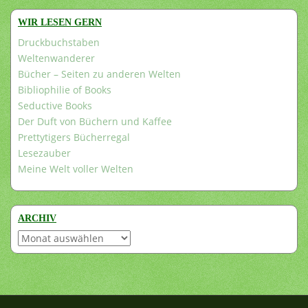
WIR LESEN GERN
Druckbuchstaben
Weltenwanderer
Bücher – Seiten zu anderen Welten
Bibliophilie of Books
Seductive Books
Der Duft von Büchern und Kaffee
Prettytigers Bücherregal
Lesezauber
Meine Welt voller Welten
ARCHIV
Archiv