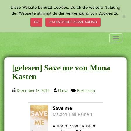
S
Diese Website benutzt Cookies. Durch die weitere Nutzung
k
der Webseite stimmst du der Verwendung von Cookies zu.
i
OK
DATENSCHUTZERKLÄRUNG
p
t
o
TOGGLE
m
a
i
n
[gelesen] Save me von Mona
c
Kasten
o
n
Dezember 13, 2019
Dana
Rezension
t
e
n
Save me
t
Maxton-Hall-Reihe 1
.
Autorin: Mona Kasten