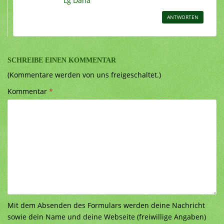
Lg Dana
ANTWORTEN
SCHREIBE EINEN KOMMENTAR
(Kommentare werden von uns freigeschaltet.)
Kommentar
*
Mit dem Absenden des Formulars werden deine Nachricht
sowie dein Name und deine Webseite (freiwillige Angaben)