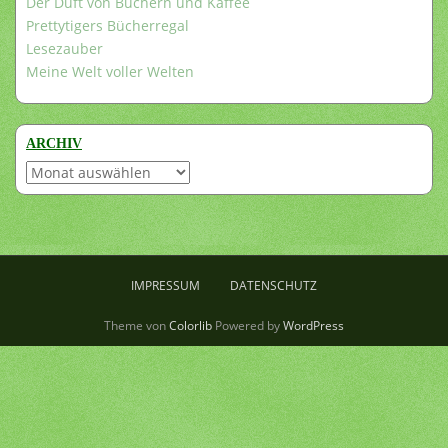
Der Duft von Büchern und Kaffee
Prettytigers Bücherregal
Lesezauber
Meine Welt voller Welten
ARCHIV
Archiv
IMPRESSUM
DATENSCHUTZ
Theme von
Colorlib
Powered by
WordPress