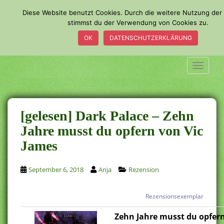
S
Diese Website benutzt Cookies. Durch die weitere Nutzung der
k
stimmst du der Verwendung von Cookies zu.
i
OK
DATENSCHUTZERKLÄRUNG
p
t
o
TOGGLE
m
a
i
n
[gelesen] Dark Palace – Zehn
c
Jahre musst du opfern von Vic
o
James
n
t
e
September 6, 2018
Anja
Rezension
n
t
Rezensionsexemplar
Zehn Jahre musst du opfer