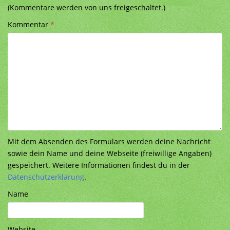
(Kommentare werden von uns freigeschaltet.)
Kommentar
*
Mit dem Absenden des Formulars werden deine Nachricht
sowie dein Name und deine Webseite (freiwillige Angaben)
gespeichert. Weitere Informationen findest du in der
Datenschutzerklärung
.
Name
Website