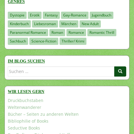
GENRES
Dystopie
Erotik
Fantasy
Gay-Romance
Jugendbuch
Kinderbuch
Liebesroman
Märchen
New Adult
Paranormal Romance
Roman
Romance
Romantic Thrill
Sachbuch
Science-Fiction
Thriller/ Krimi
IM BLOG SUCHEN
Suchen
nach:
WIR LESEN GERN
Druckbuchstaben
Weltenwanderer
Bücher – Seiten zu anderen Welten
Bibliophilie of Books
Seductive Books