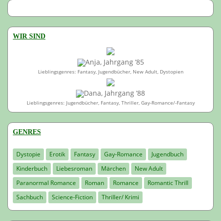
WIR SIND
Anja, Jahrgang ’85
Lieblingsgenres: Fantasy, Jugendbücher, New Adult, Dystopien
Dana, Jahrgang ’88
Lieblingsgenres: Jugendbücher, Fantasy, Thriller, Gay-Romance/-Fantasy
GENRES
Dystopie
Erotik
Fantasy
Gay-Romance
Jugendbuch
Kinderbuch
Liebesroman
Märchen
New Adult
Paranormal Romance
Roman
Romance
Romantic Thrill
Sachbuch
Science-Fiction
Thriller/ Krimi