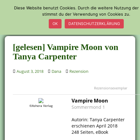
S
Diese Website benutzt Cookies. Durch die weitere Nutzung der
k
stimmst du der Verwendung von Cookies zu.
TOGGLE
i
OK
DATENSCHUTZERKLÄRUNG
p
t
o
[gelesen] Vampire Moon von
m
a
Tanya Carpenter
i
n
August 3, 2018
Dana
Rezension
c
o
Rezensionsexemplar
n
t
Vampire Moon
e
©Ashera Verlag
Sommermond 1
n
.
t
Autorin: Tanya Carpenter
erschienen April 2018
248 Seiten, eBook
.