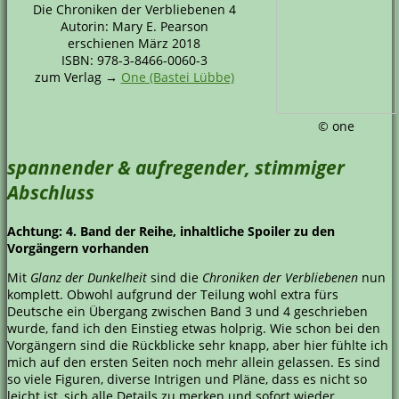
Die Chroniken der Verbliebenen 4
Autorin: Mary E. Pearson
erschienen März 2018
ISBN: 978-3-8466-0060-3
zum Verlag →
One (Bastei Lübbe)
© one
spannender & aufregender, stimmiger
Abschluss
Achtung: 4. Band der Reihe, inhaltliche Spoiler zu den
Vorgängern vorhanden
Mit
Glanz der Dunkelheit
sind die
Chroniken der Verbliebenen
nun
komplett. Obwohl aufgrund der Teilung wohl extra fürs
Deutsche ein Übergang zwischen Band 3 und 4 geschrieben
wurde, fand ich den Einstieg etwas holprig. Wie schon bei den
Vorgängern sind die Rückblicke sehr knapp, aber hier fühlte ich
mich auf den ersten Seiten noch mehr allein gelassen. Es sind
so viele Figuren, diverse Intrigen und Pläne, dass es nicht so
leicht ist, sich alle Details zu merken und sofort wieder