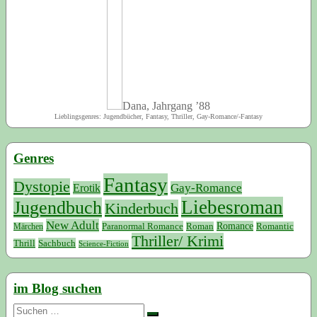
Dana, Jahrgang ’88
Lieblingsgenres: Jugendbücher, Fantasy, Thriller, Gay-Romance/-Fantasy
Genres
Fantasy
Dystopie
Erotik
Gay-Romance
Liebesroman
Jugendbuch
Kinderbuch
New Adult
Paranormal Romance
Romance
Roman
Romantic
Märchen
Thriller/ Krimi
Sachbuch
Thrill
Science-Fiction
im Blog suchen
Suchen