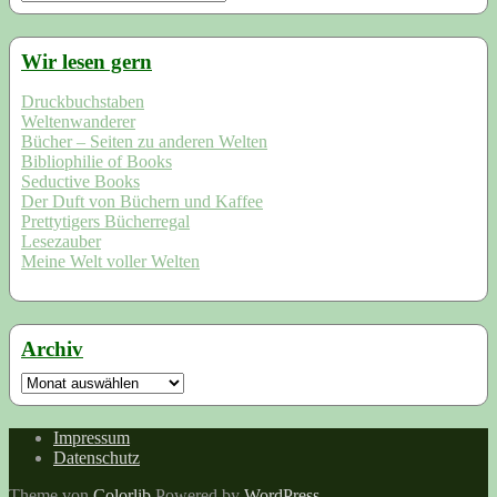
nach:
Wir lesen gern
Druckbuchstaben
Weltenwanderer
Bücher – Seiten zu anderen Welten
Bibliophilie of Books
Seductive Books
Der Duft von Büchern und Kaffee
Prettytigers Bücherregal
Lesezauber
Meine Welt voller Welten
Archiv
Archiv
Impressum
Datenschutz
Theme von
Colorlib
Powered by
WordPress