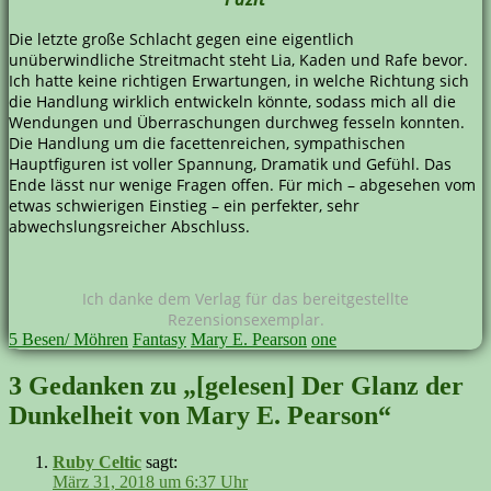
Die letzte große Schlacht gegen eine eigentlich
unüberwindliche Streitmacht steht Lia, Kaden und Rafe bevor.
Ich hatte keine richtigen Erwartungen, in welche Richtung sich
die Handlung wirklich entwickeln könnte, sodass mich all die
Wendungen und Überraschungen durchweg fesseln konnten.
Die Handlung um die facettenreichen, sympathischen
Hauptfiguren ist voller Spannung, Dramatik und Gefühl. Das
Ende lässt nur wenige Fragen offen. Für mich – abgesehen vom
etwas schwierigen Einstieg – ein perfekter, sehr
abwechslungsreicher Abschluss.
Ich danke dem Verlag für das bereitgestellte
Rezensionsexemplar.
5 Besen/ Möhren
Fantasy
Mary E. Pearson
one
3 Gedanken zu „[gelesen] Der Glanz der
Dunkelheit von Mary E. Pearson“
Ruby Celtic
sagt:
März 31, 2018 um 6:37 Uhr