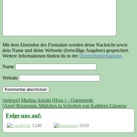
Mit dem Absenden des Formulars werden deine Nachricht sowie
dein Name und deine Webseite (freiwillige Angaben) gespeichert.
Weitere Informationen findest du in der
Datenschutzerklärung
.
Name
Website
Beitragsnavigation
[gelesen] Martina Arnold (Hrsg.) – Ostermorde
[Anja] Rezension: Mädchen in Scherben von Kathleen Glasgow
Folge uns auf:
1240
1010