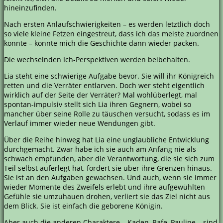
hineinzufinden.
Nach ersten Anlaufschwierigkeiten – es werden letztlich doch
so viele kleine Fetzen eingestreut, dass ich das meiste zuordnen
konnte – konnte mich die Geschichte dann wieder packen.
Die wechselnden Ich-Perspektiven werden beibehalten.
Lia steht eine schwierige Aufgabe bevor. Sie will ihr Königreich
retten und die Verräter entlarven. Doch wer steht eigentlich
wirklich auf der Seite der Verräter? Mal wohlüberlegt, mal
spontan-impulsiv stellt sich Lia ihren Gegnern, wobei so
mancher über seine Rolle zu täuschen versucht, sodass es im
Verlauf immer wieder neue Wendungen gibt.
Über die Reihe hinweg hat Lia eine unglaubliche Entwicklung
durchgemacht. Zwar habe ich sie auch am Anfang nie als
schwach empfunden, aber die Verantwortung, die sie sich zum
Teil selbst auferlegt hat, fordert sie über ihre Grenzen hinaus.
Sie ist an den Aufgaben gewachsen. Und auch, wenn sie immer
wieder Momente des Zweifels erlebt und ihre aufgewühlten
Gefühle sie umzuhauen drohen, verliert sie das Ziel nicht aus
dem Blick. Sie ist einfach die geborene Königin.
Aber auch die anderen Charaktere – Kaden, Rafe, Pauline – sind