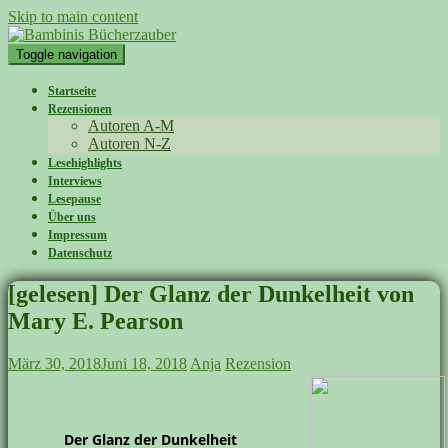
Skip to main content
Toggle navigation
Startseite
Rezensionen
Autoren A-M
Autoren N-Z
Lesehighlights
Interviews
Lesepause
Über uns
Impressum
Datenschutz
[gelesen] Der Glanz der Dunkelheit von
Mary E. Pearson
März 30, 2018
Juni 18, 2018
Anja
Rezension
Der Glanz der Dunkelheit