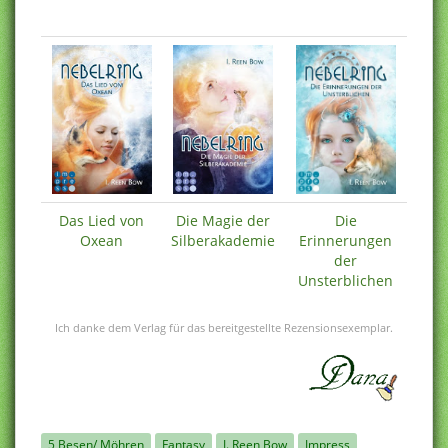
Das Lied von
Die Magie der
Die
Oxean
Silberakademie
Erinnerungen
der
Unsterblichen
Ich danke dem Verlag für das bereitgestellte Rezensionsexemplar.
5 Besen/ Möhren
Fantasy
I. Reen Bow
Impress