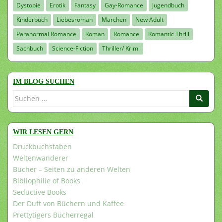
Dystopie
Erotik
Fantasy
Gay-Romance
Jugendbuch
Kinderbuch
Liebesroman
Märchen
New Adult
Paranormal Romance
Roman
Romance
Romantic Thrill
Sachbuch
Science-Fiction
Thriller/ Krimi
IM BLOG SUCHEN
Suchen
nach:
WIR LESEN GERN
Druckbuchstaben
Weltenwanderer
Bücher – Seiten zu anderen Welten
Bibliophilie of Books
Seductive Books
Der Duft von Büchern und Kaffee
Prettytigers Bücherregal