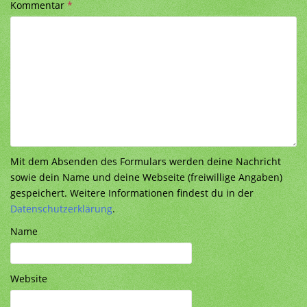
Kommentar
*
Mit dem Absenden des Formulars werden deine Nachricht
sowie dein Name und deine Webseite (freiwillige Angaben)
gespeichert. Weitere Informationen findest du in der
Datenschutzerklärung
.
Name
Website