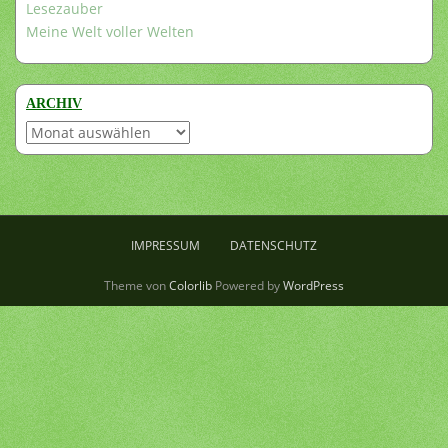
Lesezauber
Meine Welt voller Welten
ARCHIV
Archiv
IMPRESSUM
DATENSCHUTZ
Theme von
Colorlib
Powered by
WordPress