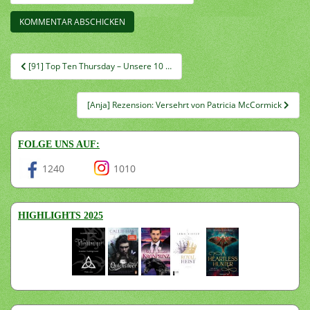
Beitragsnavigation
[91] Top Ten Thursday – Unsere 10 …
[Anja] Rezension: Versehrt von Patricia McCormick
FOLGE UNS AUF:
1240
1010
HIGHLIGHTS 2025