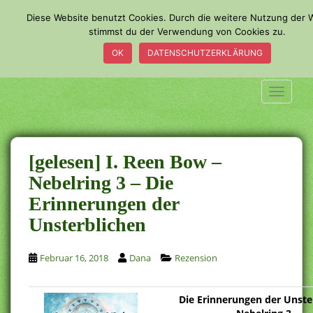
S
Diese Website benutzt Cookies. Durch die weitere Nutzung der 
k
stimmst du der Verwendung von Cookies zu.
i
OK
DATENSCHUTZERKLÄRUNG
p
t
o
TOGGLE
m
a
i
n
[gelesen] I. Reen Bow –
c
Nebelring 3 – Die
o
Erinnerungen der
n
t
Unsterblichen
e
n
Februar 16, 2018
Dana
Rezension
t
Die Erinnerungen der Unste