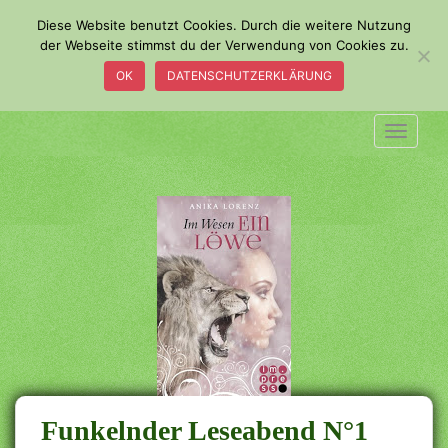
S
Diese Website benutzt Cookies. Durch die weitere Nutzung
k
der Webseite stimmst du der Verwendung von Cookies zu.
i
OK
DATENSCHUTZERKLÄRUNG
p
t
o
TOGGLE
m
a
i
n
c
o
n
t
e
n
t
Funkelnder Leseabend N°1