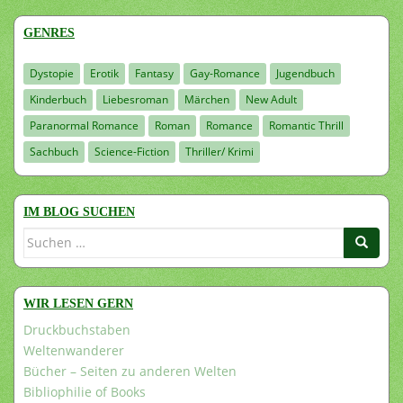
GENRES
Dystopie
Erotik
Fantasy
Gay-Romance
Jugendbuch
Kinderbuch
Liebesroman
Märchen
New Adult
Paranormal Romance
Roman
Romance
Romantic Thrill
Sachbuch
Science-Fiction
Thriller/ Krimi
IM BLOG SUCHEN
Suchen
nach:
WIR LESEN GERN
Druckbuchstaben
Weltenwanderer
Bücher – Seiten zu anderen Welten
Bibliophilie of Books