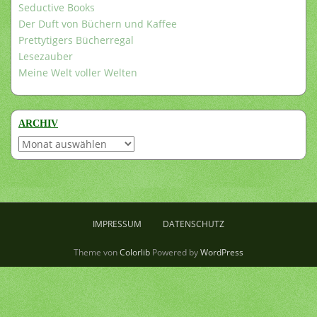
Seductive Books
Der Duft von Büchern und Kaffee
Prettytigers Bücherregal
Lesezauber
Meine Welt voller Welten
ARCHIV
Archiv
IMPRESSUM
DATENSCHUTZ
Theme von
Colorlib
Powered by
WordPress