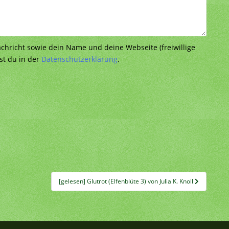
richt sowie dein Name und deine Webseite (freiwillige
st du in der
Datenschutzerklärung
.
[gelesen] Glutrot (Elfenblüte 3) von Julia K. Knoll