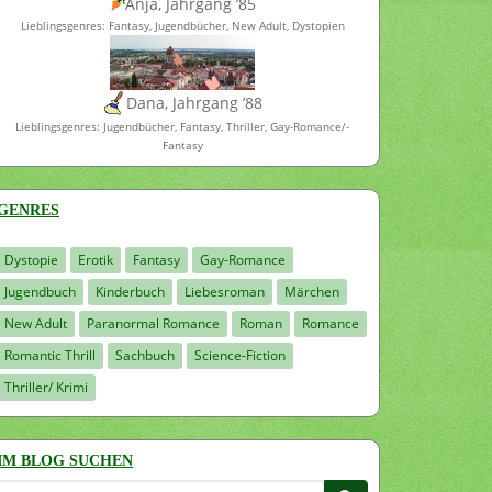
Anja, Jahrgang ’85
Lieblingsgenres: Fantasy, Jugendbücher, New Adult, Dystopien
Dana, Jahrgang ’88
Lieblingsgenres: Jugendbücher, Fantasy, Thriller, Gay-Romance/-
Fantasy
GENRES
Dystopie
Erotik
Fantasy
Gay-Romance
Jugendbuch
Kinderbuch
Liebesroman
Märchen
New Adult
Paranormal Romance
Roman
Romance
Romantic Thrill
Sachbuch
Science-Fiction
Thriller/ Krimi
IM BLOG SUCHEN
Suchen