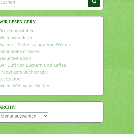
nach:
WIR LESEN GERN
Druckbuchstaben
Weltenwanderer
Bücher – Seiten zu anderen Welten
Bibliophilie of Books
Seductive Books
Der Duft von Büchern und Kaffee
Prettytigers Bücherregal
Lesezauber
Meine Welt voller Welten
ARCHIV
Archiv