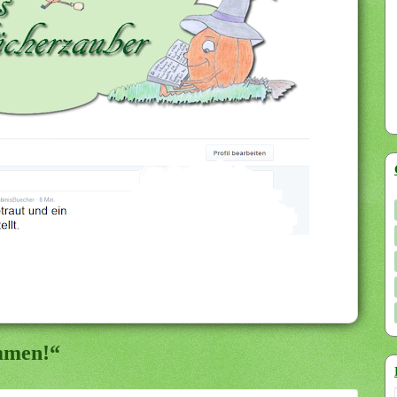
mmen!“