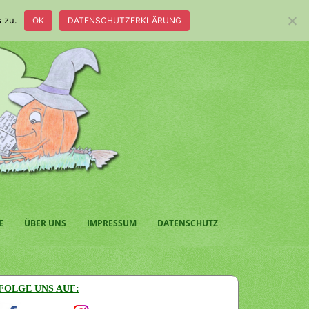
 zu.
OK
DATENSCHUTZERKLÄRUNG
E
ÜBER UNS
IMPRESSUM
DATENSCHUTZ
FOLGE UNS AUF: