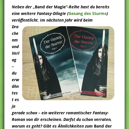
Neben der
„Band der Magie“
-Reihe hast du bereits
eine weitere Fantasy-Dilogie (
Gesang des Sturms
)
veröffentlicht.
Im nächsten Jahr wird beim
Dra
che
nm
ond
Verl
ag
–
du
erw
ähn
tes
t es
ja
gerade schon – ein weiterer romantischer Fantasy-
Roman von dir erscheinen. Darfst du schon verraten,
worum es geht? Gibt es Ähnlichkeiten zum
Band der