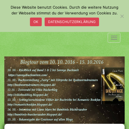
S
Diese Website benutzt Cookies. Durch die weitere Nutzung
k
der Webseite stimmst du der Verwendung von Cookies zu.
i
OK
DATENSCHUTZERKLÄRUNG
p
t
o
TOGGLE
m
a
i
n
c
o
n
t
e
n
t