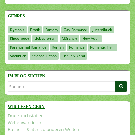
GENRES
Dystopie
Erotik
Fantasy
Gay-Romance
Jugendbuch
Kinderbuch
Liebesroman
Märchen
New Adult
Paranormal Romance
Roman
Romance
Romantic Thrill
Sachbuch
Science-Fiction
Thriller/ Krimi
IM BLOG SUCHEN
Suchen
nach:
WIR LESEN GERN
Druckbuchstaben
Weltenwanderer
Bücher – Seiten zu anderen Welten