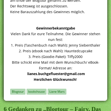
am Ende der Blogtour genannt zu werden.
Der Rechtsweg ist ausgeschlossen.
Keine Barauszahlung des Gewinnes möglich.
Gewinnerbekanntgabe
Vielen Dank für eure Teilnahme. Die Gewinner stehen
nun fest:
1. Preis (Taschenbuch nach Wahl): Jenny Siebenthaler
2. Preis (ebook nach Wahl): Hauntedcupcake
3. Preis (Goodie-Paket): Tiffy2000
Bitte schickt eine Mail mit dem Wunschbuch/ eBook-
Format/ Adresse an:
lianes.buchgefluester@gmail.com
Herzlichen Glückwunsch!
Blogtour
bookshouse
Liane Mars
6 Gedanken zu „Blogtour – Fairy. Das