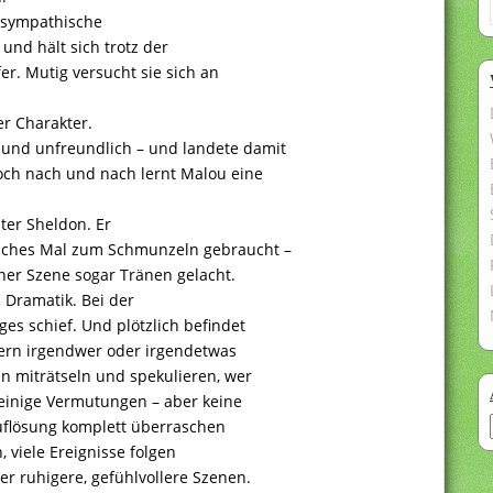
e sympathische
 und hält sich trotz der
fer. Mutig versucht sie sich an
er Charakter.
 und unfreundlich – und landete damit
Doch nach und nach lernt Malou eine
ter Sheldon. Er
anches Mal zum Schmunzeln gebraucht –
ner Szene sogar Tränen gelacht.
 Dramatik. Bei der
ges schief. Und plötzlich befindet
ondern irgendwer oder irgendetwas
ann miträtseln und spekulieren, wer
h einige Vermutungen – aber keine
Auflösung komplett überraschen
 viele Ereignisse folgen
r ruhigere, gefühlvollere Szenen.