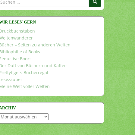
nach:
WIR LESEN GERN
Druckbuchstaben
Weltenwanderer
Bücher – Seiten zu anderen Welten
Bibliophilie of Books
Seductive Books
Der Duft von Büchern und Kaffee
Prettytigers Bücherregal
Lesezauber
Meine Welt voller Welten
ARCHIV
Archiv