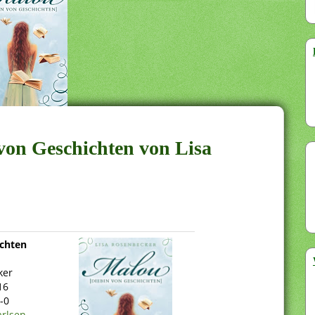
 von Geschichten von Lisa
ichten
ker
16
-0
arlsen