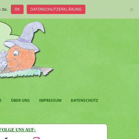
 zu.
OK
DATENSCHUTZERKLÄRUNG
E
ÜBER UNS
IMPRESSUM
DATENSCHUTZ
FOLGE UNS AUF: