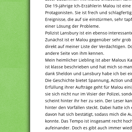
Die 19-jährige Ich-Erzählerin Malou ist ein
Protagonisten. Sie ist frech und schlagfertig
Ereignisse, die auf sie einstürmen, sehr tap
einer Lösung der Probleme.
Polizist Lansbury ist ein ebenso interessant
Zunächst ist er Malou gegenüber sehr grob
direkt auf meiner Liste der Verdächtigen. 
andere Seite von ihm kennen.
Mein heimlicher Liebling ist aber Malous Ka
ist klasse beschrieben und hat mich so m
dank Sheldon und Lansbury habe ich bei ei
Die Geschichte bietet Spannung, Action und
Erfüllung ihrer Aufträge geht für Malou eini
sie sich nicht nur im Visier der Polizei, s
scheint hinter ihr her zu sein. Der Leser k
hinter den Vorfällen steckt. Dabei hatte ic
davon hat sich bestätigt, sodass mich die 
konnte. Das Tempo ist insgesamt recht hoch,
aufeinander. Doch es gibt auch immer wiede