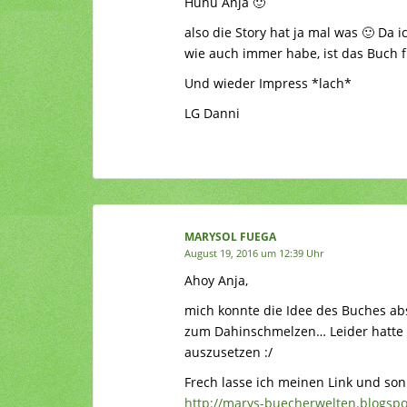
Huhu Anja 🙂
also die Story hat ja mal was 🙂 Da 
wie auch immer habe, ist das Buch 
Und wieder Impress *lach*
LG Danni
MARYSOL FUEGA
August 19, 2016 um 12:39 Uhr
Ahoy Anja,
mich konnte die Idee des Buches ab
zum Dahinschmelzen… Leider hatte 
auszusetzen :/
Frech lasse ich meinen Link und so
http://marys-buecherwelten.blogspo