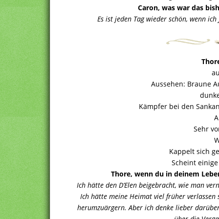
Caron, was war das bish
Es ist jeden Tag wieder schön, wenn ich
Thor
au
Aussehen: Braune Au
dunke
Kämpfer bei den Sankani
A
Sehr vo
W
Kappelt sich g
Scheint einig
Thore, wenn du in deinem Lebe
Ich hätte den D’Elen beigebracht, wie man ver
Ich hätte meine Heimat viel früher verlassen
herumzuärgern. Aber ich denke lieber darüber 
über die Verg