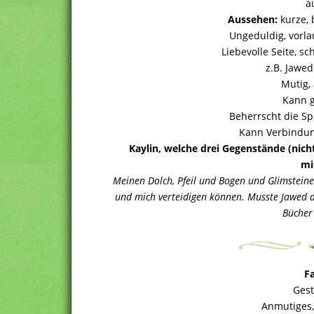
a
Aussehen:
kurze, 
Ungeduldig, vorl
Liebevolle Seite, sch
z.B. Jawed
Mutig,
Kann g
Beherrscht die S
Kann Verbindun
Kaylin, welche drei Gegenstände (nich
mi
Meinen Dolch, Pfeil und Bogen und Glimstei
und mich verteidigen können. Musste Jawed d
Bücher
F
Gest
Anmutiges,