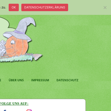
 zu.
OK
DATENSCHUTZERKLÄRUNG
E
ÜBER UNS
IMPRESSUM
DATENSCHUTZ
FOLGE UNS AUF: