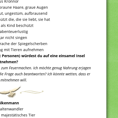
us Kronnor
braune Haare, graue Augen
aut, ungestüm, aufbrausend
ützt die, die sie liebt, sie hat
 als Kind beschützt
 abenteuerlustig
ar nicht singen
prache der Spiegelscherben
g mit Tieren aufnehmen
t Personen) würdest du auf eine einsamel Insel
tnehmen?
ne zum Feuermachen. Ich möchte genug Nahrung erjagen
ie Frage auch beantworten? Ich könnte wetten, dass er
 mitnehmen will.
alkenmann
altenwandler
 majestätisches Tier