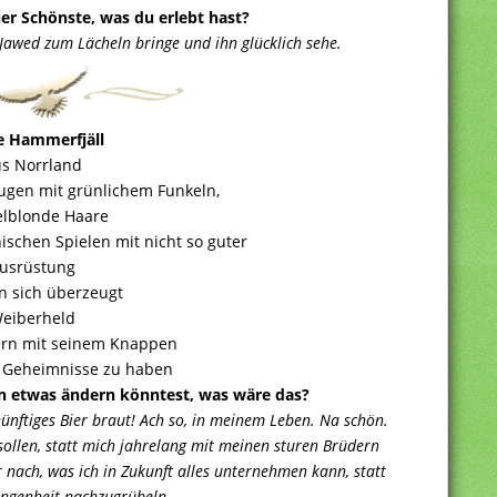
er Schönste, was du erlebt hast?
 Jawed zum Lächeln bringe und ihn glücklich sehe.
e Hammerfjäll
s Norrland
gen mit grünlichem Funkeln,
lblonde Haare
schen Spielen mit nicht so guter
usrüstung
n sich überzeugt
eiberheld
ern mit seinem Knappen
e Geheimnisse zu haben
n etwas ändern könntest, was wäre das?
nünftiges Bier braut! Ach so, in meinem Leben. Na schön.
 sollen, statt mich jahrelang mit meinen sturen Brüdern
nach, was ich in Zukunft alles unternehmen kann, statt
angenheit nachzugrübeln