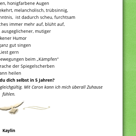
exen, honigfarbene Augen
ekehrt, melancholisch, trübsinnig,
ntnis, ist dadurch scheu, furchtsam
ches immer mehr auf, blüht auf,
, ausgeglichener, mutiger
ckener Humor
anz gut singen
Liest gern
 Bewegungen beim „Kämpfen“
prache der Spiegelscherben
ann heilen
du dich selbst in 5 Jahren?
 gleichgültig. Mit Caron kann ich mich überall Zuhause
fühlen.
Kaylin