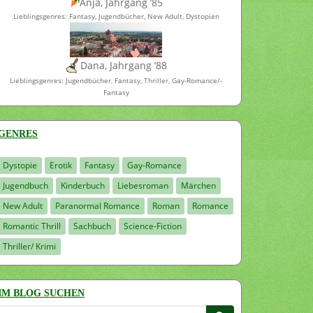
Anja, Jahrgang ’85
Lieblingsgenres: Fantasy, Jugendbücher, New Adult, Dystopien
Dana, Jahrgang ’88
Lieblingsgenres: Jugendbücher, Fantasy, Thriller, Gay-Romance/-
Fantasy
GENRES
Dystopie
Erotik
Fantasy
Gay-Romance
Jugendbuch
Kinderbuch
Liebesroman
Märchen
New Adult
Paranormal Romance
Roman
Romance
Romantic Thrill
Sachbuch
Science-Fiction
Thriller/ Krimi
IM BLOG SUCHEN
Suchen