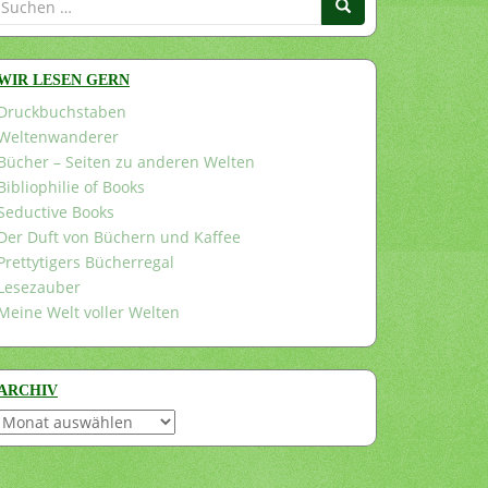
nach:
WIR LESEN GERN
Druckbuchstaben
Weltenwanderer
Bücher – Seiten zu anderen Welten
Bibliophilie of Books
Seductive Books
Der Duft von Büchern und Kaffee
Prettytigers Bücherregal
Lesezauber
Meine Welt voller Welten
ARCHIV
Archiv