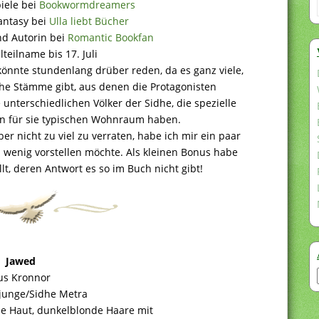
iele bei
Bookwormdreamers
Fantasy bei
Ulla liebt Bücher
nd Autorin bei
Romantic Bookfan
teilname bis 17. Juli
könnte stundenlang drüber reden, da es ganz viele,
che Stämme gibt, aus denen die Protagonisten
nterschiedlichen Völker der Sidhe, die spezielle
en für sie typischen Wohnraum haben.
er nicht zu viel zu verraten, habe ich mir ein paar
n wenig vorstellen möchte. Als kleinen Bonus habe
llt, deren Antwort es so im Buch nicht gibt!
Jawed
us Kronnor
unge/Sidhe Metra
e Haut, dunkelblonde Haare mit