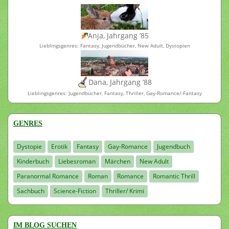
Anja, Jahrgang ’85
Lieblingsgenres: Fantasy, Jugendbücher, New Adult, Dystopien
Dana, Jahrgang ’88
Lieblingsgenres: Jugendbücher, Fantasy, Thriller, Gay-Romance/-Fantasy
GENRES
Dystopie
Erotik
Fantasy
Gay-Romance
Jugendbuch
Kinderbuch
Liebesroman
Märchen
New Adult
Paranormal Romance
Roman
Romance
Romantic Thrill
Sachbuch
Science-Fiction
Thriller/ Krimi
IM BLOG SUCHEN