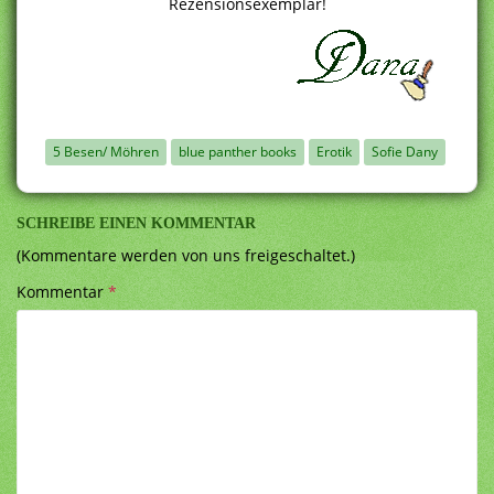
Rezensionsexemplar!
5 Besen/ Möhren
blue panther books
Erotik
Sofie Dany
SCHREIBE EINEN KOMMENTAR
(Kommentare werden von uns freigeschaltet.)
Kommentar
*