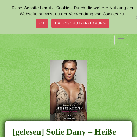
S
Diese Website benutzt Cookies. Durch die weitere Nutzung der
k
Webseite stimmst du der Verwendung von Cookies zu.
i
OK
DATENSCHUTZERKLÄRUNG
p
t
o
TOGGLE
m
a
i
n
c
o
n
t
e
n
t
[gelesen] Sofie Dany – Heiße