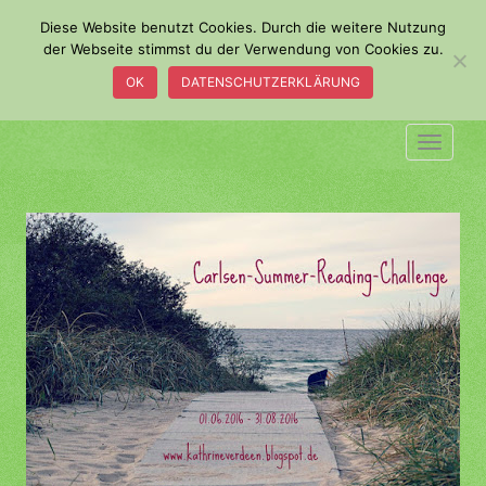
S
Diese Website benutzt Cookies. Durch die weitere Nutzung
k
der Webseite stimmst du der Verwendung von Cookies zu.
i
OK
DATENSCHUTZERKLÄRUNG
p
t
o
TOGGLE
m
a
i
n
c
o
n
t
e
n
t