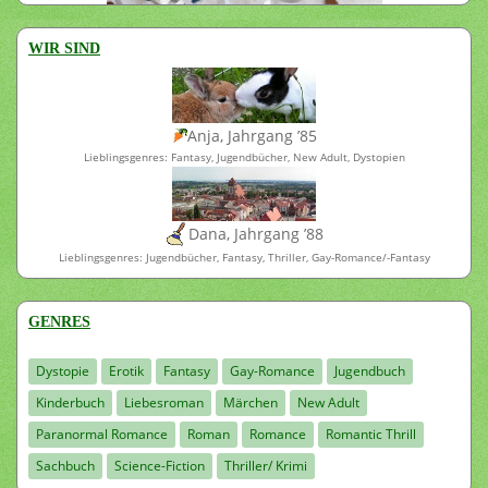
WIR SIND
Anja, Jahrgang ’85
Lieblingsgenres: Fantasy, Jugendbücher, New Adult, Dystopien
Dana, Jahrgang ’88
Lieblingsgenres: Jugendbücher, Fantasy, Thriller, Gay-Romance/-Fantasy
GENRES
Dystopie
Erotik
Fantasy
Gay-Romance
Jugendbuch
Kinderbuch
Liebesroman
Märchen
New Adult
Paranormal Romance
Roman
Romance
Romantic Thrill
Sachbuch
Science-Fiction
Thriller/ Krimi