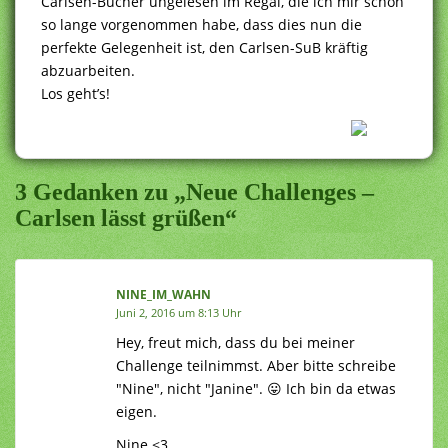
Carlsen-Bücher ungelesen im Regal, die ich mir schon
so lange vorgenommen habe, dass dies nun die
perfekte Gelegenheit ist, den Carlsen-SuB kräftig
abzuarbeiten.
Los geht’s!
3 Gedanken zu „Neue Challenges –
Carlsen lässt grüßen“
NINE_IM_WAHN
Juni 2, 2016 um 8:13 Uhr
Hey, freut mich, dass du bei meiner
Challenge teilnimmst. Aber bitte schreibe
"Nine", nicht "Janine". 😛 Ich bin da etwas
eigen.
Nine <3