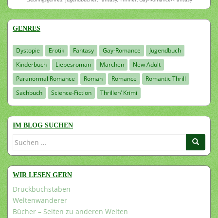
GENRES
Dystopie
Erotik
Fantasy
Gay-Romance
Jugendbuch
Kinderbuch
Liebesroman
Märchen
New Adult
Paranormal Romance
Roman
Romance
Romantic Thrill
Sachbuch
Science-Fiction
Thriller/ Krimi
IM BLOG SUCHEN
Suchen
nach:
WIR LESEN GERN
Druckbuchstaben
Weltenwanderer
Bücher – Seiten zu anderen Welten