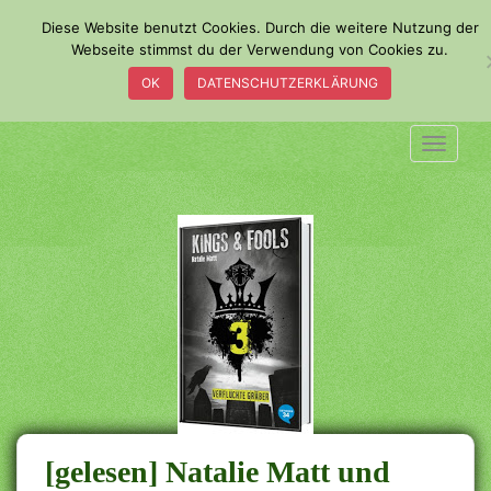
S
Diese Website benutzt Cookies. Durch die weitere Nutzung der
k
Webseite stimmst du der Verwendung von Cookies zu.
i
OK
DATENSCHUTZERKLÄRUNG
p
t
o
TOGGLE
m
a
i
n
c
o
n
t
e
n
t
[gelesen] Natalie Matt und