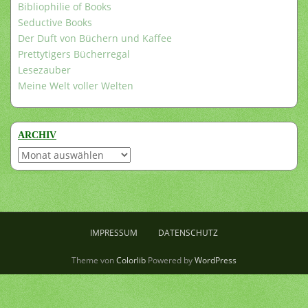
Bibliophilie of Books
Seductive Books
Der Duft von Büchern und Kaffee
Prettytigers Bücherregal
Lesezauber
Meine Welt voller Welten
ARCHIV
Archiv
IMPRESSUM
DATENSCHUTZ
Theme von
Colorlib
Powered by
WordPress