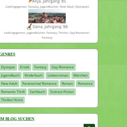
Anja, Jahrgang ’85
Lieblingsgenres: Fantasy, Jugendbücher, New Adult, Dystopien
Dana, Jahrgang ’88
Lieblingsgenres: Jugendbücher, Fantasy, Thriller, Gay-Romance/-
Fantasy
GENRES
Dystopie
Erotik
Fantasy
Gay-Romance
Jugendbuch
Kinderbuch
Liebesroman
Märchen
New Adult
Paranormal Romance
Roman
Romance
Romantic Thrill
Sachbuch
Science-Fiction
Thriller/ Krimi
IM BLOG SUCHEN
Suchen