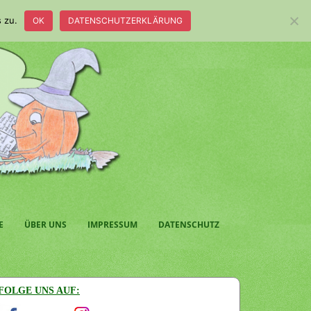
 zu.
OK
DATENSCHUTZERKLÄRUNG
E
ÜBER UNS
IMPRESSUM
DATENSCHUTZ
FOLGE UNS AUF: