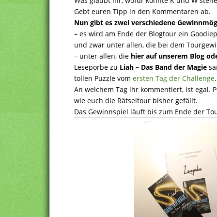
Was glaubt ihr, wofür könnte K und W stehe
Gebt euren Tipp in den Kommentaren ab.
Nun gibt es zwei verschiedene Gewinnmögl
– es wird am Ende der Blogtour ein Goodiepa
und zwar unter allen, die bei dem Tourgew
– unter allen, die
hier auf unserem Blog od
Leseporbe zu
Liah – Das Band der Magie
sa
tollen Puzzle vom
ersten Tag der Challenge
.
An welchem Tag ihr kommentiert, ist egal. P
wie euch die Rätseltour bisher gefällt.
Das Gewinnspiel läuft bis zum Ende der Tou