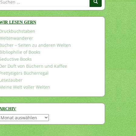
nach:
WIR LESEN GERN
Druckbuchstaben
Weltenwanderer
Bücher – Seiten zu anderen Welten
Bibliophilie of Books
Seductive Books
Der Duft von Büchern und Kaffee
Prettytigers Bücherregal
Lesezauber
Meine Welt voller Welten
ARCHIV
Archiv