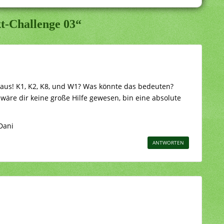
t-Challenge 03“
g aus! K1, K2, K8, und W1? Was könnte das bedeuten?
 wäre dir keine große Hilfe gewesen, bin eine absolute
Dani
ANTWORTEN