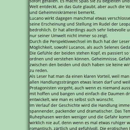
sofort gefallen. Es macht Spaß sie zu begleiten und 
Welt entdeckt, an das Gute glaubt, aber auch die 
und Geheimniskrämerei bemerkt.
Lucano wirkt dagegen manchmal etwas verschlosse
seine Erscheinung und Stellung im Rudel der Leop
bedrohlich. Er hat allerdings auch sehr liebevolle u
nur seiner Umwelt nicht immer so zeigt.
Durch die Perspektivwechsel im Buch hat der Leser
Möglichkeit, sowohl Lucanos, als auch Selenes Geda
Die Gefühle der beiden stehen Kopf, es passiert so v
ordnen und verstehen können. Geheimnisse, Gefa
zwischen den beiden und doch haben sie keine wir
zu reden.
Als Leser hat man da einen klaren Vorteil, weil man
allen Handlungssträngen etwas lesen darf und wei
Protagonisten vorgeht, auch wenn es niemand aussp
mit hoffen und bangen und einfach die Daumen drü
entwickelt, wie man es selbst sich wünscht.
Im Verlauf der Geschichte wird die Handlung imme
spannender, packender und dramatischer. Das Tem
Ruhephasen werden weniger und die Gefahr kommt
wirklich nie auf, denn wenn es mal etwas ruhiger w
romantisch, zärtlich und gefühlvoll. Die erotische