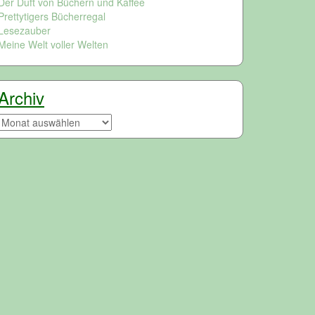
Der Duft von Büchern und Kaffee
Prettytigers Bücherregal
Lesezauber
Meine Welt voller Welten
Archiv
Archiv