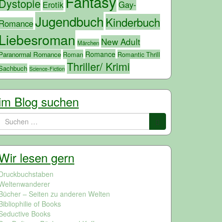
Fantasy
Dystopie
Erotik
Gay-
Jugendbuch
Kinderbuch
Romance
Liebesroman
New Adult
Märchen
Romance
Paranormal Romance
Roman
Romantic Thrill
Thriller/ Krimi
Sachbuch
Science-Fiction
im Blog suchen
Suchen
nach:
Wir lesen gern
Druckbuchstaben
Weltenwanderer
Bücher – Seiten zu anderen Welten
Bibliophilie of Books
Seductive Books