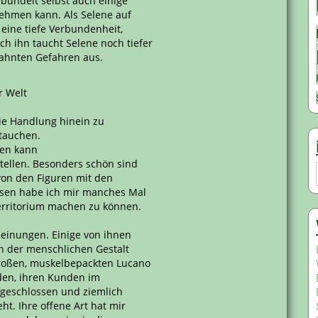
bündelt selbst auch einige
 nehmen kann. Als Selene auf
 eine tiefe Verbundenheit,
h ihn taucht Selene noch tiefer
eahnten Gefahren aus.
r Welt
die Handlung hinein zu
tauchen.
gen kann
tellen. Besonders schön sind
 von den Figuren mit den
esen habe ich mir manches Mal
Territorium machen zu können.
heinungen. Einige von ihnen
in der menschlichen Gestalt
großen, muskelbepackten Lucano
nden, ihren Kunden im
geschlossen und ziemlich
t. Ihre offene Art hat mir