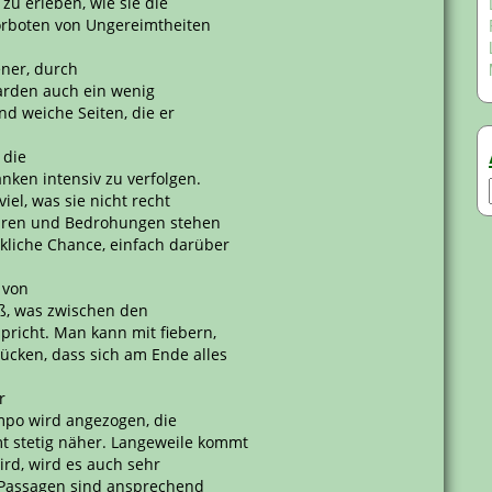
zu erleben, wie sie die
Vorboten von Ungereimtheiten
ner, durch
arden auch ein wenig
nd weiche Seiten, die er
 die
nken intensiv zu verfolgen.
iel, was sie nicht recht
hren und Bedrohungen stehen
kliche Chance, einfach darüber
 von
ß, was zwischen den
richt. Man kann mit fiebern,
cken, dass sich am Ende alles
r
po wird angezogen, die
 stetig näher. Langeweile kommt
ird, wird es auch sehr
n Passagen sind ansprechend