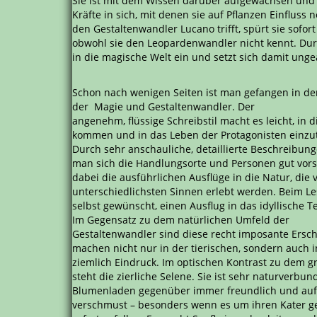
Sie ist mit dem Wissen darüber aufgewachsen und 
Kräfte in sich, mit denen sie auf Pflanzen Einfluss
den Gestaltenwandler Lucano trifft, spürt sie sofort
obwohl sie den Leopardenwandler nicht kennt. Durc
in die magische Welt ein und setzt sich damit ung
Schon nach wenigen Seiten ist man gefangen in de
der Magie und Gestaltenwandler. Der
angenehm, flüssige Schreibstil macht es leicht, in 
kommen und in das Leben der Protagonisten einzu
Durch sehr anschauliche, detaillierte Beschreibun
man sich die Handlungsorte und Personen gut vors
dabei die ausführlichen Ausflüge in die Natur, die
unterschiedlichsten Sinnen erlebt werden. Beim L
selbst gewünscht, einen Ausflug in das idyllische 
Im Gegensatz zu dem natürlichen Umfeld der
Gestaltenwandler sind diese recht imposante Ersc
machen nicht nur in der tierischen, sondern auch 
ziemlich Eindruck. Im optischen Kontrast zu dem 
steht die zierliche Selene. Sie ist sehr naturverbu
Blumenladen gegenüber immer freundlich und auf
verschmust – besonders wenn es um ihren Kater geh