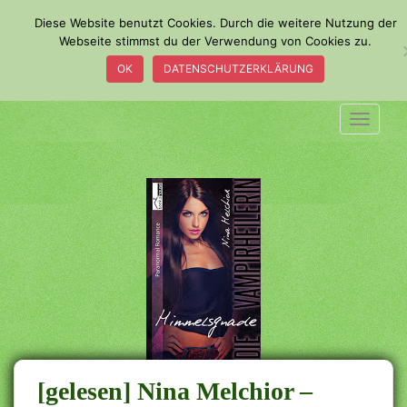
S
Diese Website benutzt Cookies. Durch die weitere Nutzung der
k
Webseite stimmst du der Verwendung von Cookies zu.
i
OK
DATENSCHUTZERKLÄRUNG
p
t
o
TOGGLE
m
a
i
n
c
o
n
t
e
n
t
[gelesen] Nina Melchior –