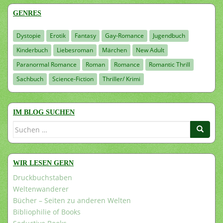
GENRES
Dystopie
Erotik
Fantasy
Gay-Romance
Jugendbuch
Kinderbuch
Liebesroman
Märchen
New Adult
Paranormal Romance
Roman
Romance
Romantic Thrill
Sachbuch
Science-Fiction
Thriller/ Krimi
IM BLOG SUCHEN
Suchen
nach:
WIR LESEN GERN
Druckbuchstaben
Weltenwanderer
Bücher – Seiten zu anderen Welten
Bibliophilie of Books