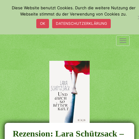
S
Diese Website benutzt Cookies. Durch die weitere Nutzung der
k
Webseite stimmst du der Verwendung von Cookies zu.
i
OK
DATENSCHUTZERKLÄRUNG
p
t
o
TOGGLE
m
a
i
n
c
o
n
t
e
n
t
Rezension: Lara Schützsack –