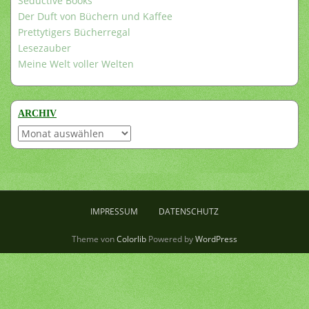
Seductive Books
Der Duft von Büchern und Kaffee
Prettytigers Bücherregal
Lesezauber
Meine Welt voller Welten
ARCHIV
Archiv
IMPRESSUM
DATENSCHUTZ
Theme von
Colorlib
Powered by
WordPress