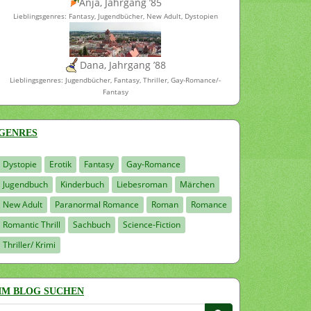
Anja, Jahrgang ’85
Lieblingsgenres: Fantasy, Jugendbücher, New Adult, Dystopien
Dana, Jahrgang ’88
Lieblingsgenres: Jugendbücher, Fantasy, Thriller, Gay-Romance/-
Fantasy
GENRES
Dystopie
Erotik
Fantasy
Gay-Romance
Jugendbuch
Kinderbuch
Liebesroman
Märchen
New Adult
Paranormal Romance
Roman
Romance
Romantic Thrill
Sachbuch
Science-Fiction
Thriller/ Krimi
IM BLOG SUCHEN
Suchen