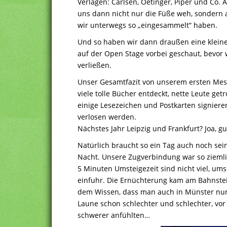
Verlagen: Carlsen, Oetinger, Piper und Co.
uns dann nicht nur die Füße weh, sondern a
wir unterwegs so „eingesammelt“ haben.
Und so haben wir dann draußen eine klein
auf der Open Stage vorbei geschaut, bevor 
verließen.
Unser Gesamtfazit von unserem ersten Mes
viele tolle Bücher entdeckt, nette Leute ge
einige Lesezeichen und Postkarten signieren
verlosen werden.
Nächstes Jahr Leipzig und Frankfurt? Joa, g
Natürlich braucht so ein Tag auch noch se
Nacht. Unsere Zugverbindung war so ziemlich
5 Minuten Umsteigezeit sind nicht viel, ums
einfuhr. Die Ernüchterung kam am Bahnstei
dem Wissen, dass man auch in Münster nur 
Laune schon schlechter und schlechter, vor
schwerer anfühlten…