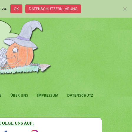
 zu.
OK
DATENSCHUTZERKLÄRUNG
E
ÜBER UNS
IMPRESSUM
DATENSCHUTZ
FOLGE UNS AUF: