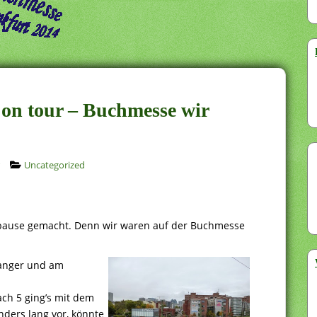
on tour – Buchmesse wir
Uncategorized
epause gemacht. Denn wir waren auf der Buchmesse
aanger und am
ach 5 ging’s mit dem
nders lang vor, könnte