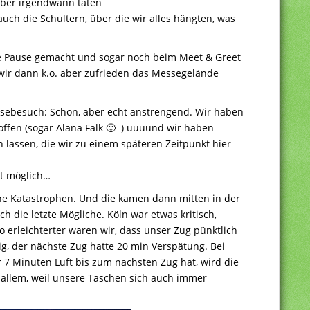
 Aber irgendwann taten
uch die Schultern, über die wir alles hängten, was
e Pause gemacht und sogar noch beim Meet & Greet
wir dann k.o. aber zufrieden das Messegelände
sebesuch: Schön, aber echt anstrengend. Wir haben
troffen (sogar Alana Falk 🙂 ) uuuund wir haben
 lassen, die wir zu einem späteren Zeitpunkt hier
ut möglich…
ine Katastrophen. Und die kamen dann mitten in der
 die letzte Mögliche. Köln war etwas kritisch,
o erleichterter waren wir, dass unser Zug pünktlich
g, der nächste Zug hatte 20 min Verspätung. Bei
7 Minuten Luft bis zum nächsten Zug hat, wird die
 allem, weil unsere Taschen sich auch immer