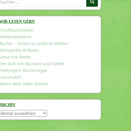
nach:
WIR LESEN GERN
Druckbuchstaben
Weltenwanderer
Bücher – Seiten zu anderen Welten
Bibliophilie of Books
Seductive Books
Der Duft von Büchern und Kaffee
Prettytigers Bücherregal
Lesezauber
Meine Welt voller Welten
ARCHIV
Archiv