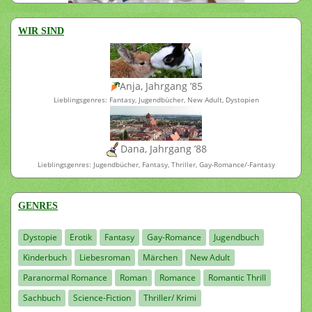
WIR SIND
Anja, Jahrgang ’85
Lieblingsgenres: Fantasy, Jugendbücher, New Adult, Dystopien
Dana, Jahrgang ’88
Lieblingsgenres: Jugendbücher, Fantasy, Thriller, Gay-Romance/-Fantasy
GENRES
Dystopie
Erotik
Fantasy
Gay-Romance
Jugendbuch
Kinderbuch
Liebesroman
Märchen
New Adult
Paranormal Romance
Roman
Romance
Romantic Thrill
Sachbuch
Science-Fiction
Thriller/ Krimi