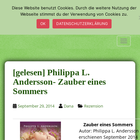
S
Diese Website benutzt Cookies. Durch die weitere Nutzung der
k
Webseite stimmst du der Verwendung von Cookies zu.
i
OK
DATENSCHUTZERKLÄRUNG
p
t
o
TOGGLE
m
a
i
n
[gelesen] Philippa L.
c
Andersson- Zauber eines
o
Sommers
n
t
e
September 29, 2014
Dana
Rezension
n
t
Zauber eines Sommers
Autor: Philippa L. Andersson
erschienen September 2014