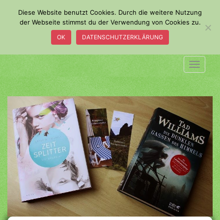
S
Diese Website benutzt Cookies. Durch die weitere Nutzung
k
der Webseite stimmst du der Verwendung von Cookies zu.
i
OK
DATENSCHUTZERKLÄRUNG
p
t
o
TOGGLE
m
a
i
n
c
o
n
t
e
n
t