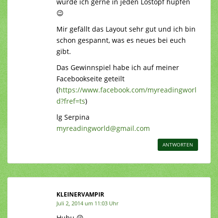
würde ich gerne in jeden Lostopf hüpfen
😉
Mir gefällt das Layout sehr gut und ich bin
schon gespannt, was es neues bei euch
gibt.
Das Gewinnspiel habe ich auf meiner
Facebookseite geteilt
(
https://www.facebook.com/myreadingworl
d?fref=ts
)
lg Serpina
myreadingworld@gmail.com
ANTWORTEN
KLEINERVAMPIR
Juli 2, 2014 um 11:03 Uhr
Huhu 😉