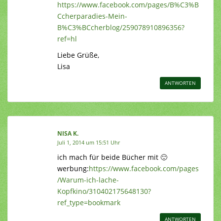
https://www.facebook.com/pages/B%C3%B
Ccherparadies-Mein-
B%C3%BCcherblog/259078910896356?
ref=hl
Liebe Grüße,
Lisa
ANTWORTEN
NISA K.
Juli 1, 2014 um 15:51 Uhr
ich mach für beide Bücher mit 🙂
werbung:
https://www.facebook.com/pages
/Warum-ich-lache-
Kopfkino/310402175648130?
ref_type=bookmark
ANTWORTEN