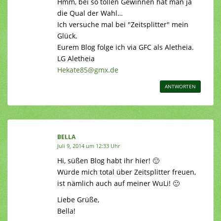
Hmm, bei so tollen Gewinnen hat man ja
die Qual der Wahl…
Ich versuche mal bei "Zeitsplitter" mein
Glück.
Eurem Blog folge ich via GFC als Aletheia.
LG Aletheia
Hekate85@gmx.de
ANTWORTEN
BELLA
Juli 9, 2014 um 12:33 Uhr
Hi, süßen Blog habt ihr hier! 🙂
Würde mich total über Zeitsplitter freuen,
ist nämlich auch auf meiner WuLi! 🙂
Liebe Grüße,
Bella!