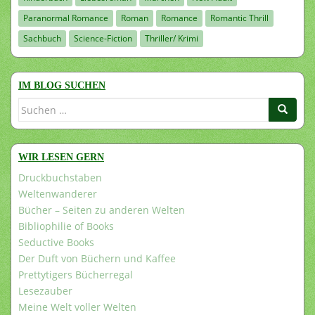
Paranormal Romance
Roman
Romance
Romantic Thrill
Sachbuch
Science-Fiction
Thriller/ Krimi
IM BLOG SUCHEN
Suchen
nach:
WIR LESEN GERN
Druckbuchstaben
Weltenwanderer
Bücher – Seiten zu anderen Welten
Bibliophilie of Books
Seductive Books
Der Duft von Büchern und Kaffee
Prettytigers Bücherregal
Lesezauber
Meine Welt voller Welten