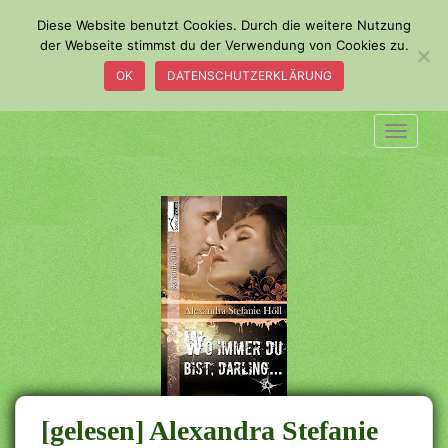
S
Diese Website benutzt Cookies. Durch die weitere Nutzung
k
der Webseite stimmst du der Verwendung von Cookies zu.
i
OK
DATENSCHUTZERKLÄRUNG
p
t
o
TOGGLE
m
a
i
n
c
o
n
t
e
n
t
[gelesen] Alexandra Stefanie