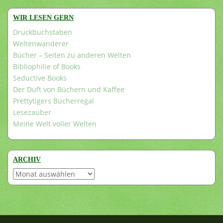
WIR LESEN GERN
Druckbuchstaben
Weltenwanderer
Bücher – Seiten zu anderen Welten
Bibliophilie of Books
Seductive Books
Der Duft von Büchern und Kaffee
Prettytigers Bücherregal
Lesezauber
Meine Welt voller Welten
ARCHIV
Archiv