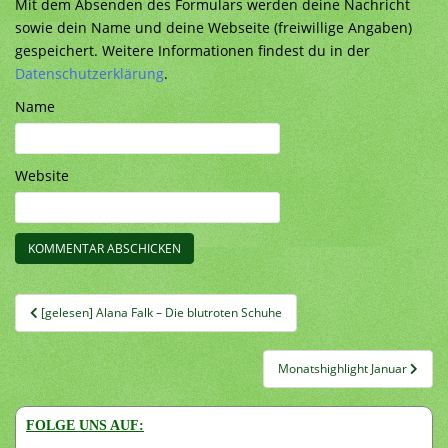
Mit dem Absenden des Formulars werden deine Nachricht
sowie dein Name und deine Webseite (freiwillige Angaben)
gespeichert. Weitere Informationen findest du in der
Datenschutzerklärung
.
Name
Website
Beitragsnavigation
[gelesen] Alana Falk – Die blutroten Schuhe
Monatshighlight Januar
FOLGE UNS AUF: