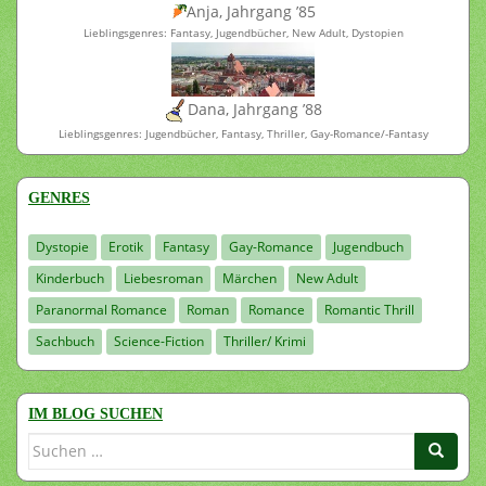
Anja, Jahrgang ’85
Lieblingsgenres: Fantasy, Jugendbücher, New Adult, Dystopien
Dana, Jahrgang ’88
Lieblingsgenres: Jugendbücher, Fantasy, Thriller, Gay-Romance/-Fantasy
GENRES
Dystopie
Erotik
Fantasy
Gay-Romance
Jugendbuch
Kinderbuch
Liebesroman
Märchen
New Adult
Paranormal Romance
Roman
Romance
Romantic Thrill
Sachbuch
Science-Fiction
Thriller/ Krimi
IM BLOG SUCHEN
Suchen
nach: