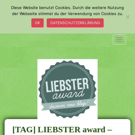
S
Diese Website benutzt Cookies. Durch die weitere Nutzung
k
der Webseite stimmst du der Verwendung von Cookies zu.
i
OK
DATENSCHUTZERKLÄRUNG
p
t
o
TOGGLE
m
a
i
n
c
o
n
t
e
n
t
[TAG] LIEBSTER award –