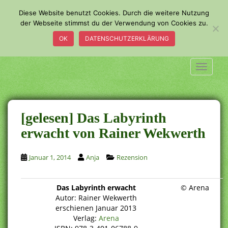
S
Diese Website benutzt Cookies. Durch die weitere Nutzung
k
der Webseite stimmst du der Verwendung von Cookies zu.
i
OK
DATENSCHUTZERKLÄRUNG
p
t
o
TOGGLE
m
a
i
n
[gelesen] Das Labyrinth
c
erwacht von Rainer Wekwerth
o
n
Januar 1, 2014
Anja
Rezension
t
e
n
Das Labyrinth erwacht
© Arena
t
Autor: Rainer Wekwerth
erschienen Januar 2013
Verlag:
Arena