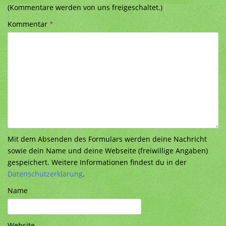
(Kommentare werden von uns freigeschaltet.)
Kommentar
*
Mit dem Absenden des Formulars werden deine Nachricht
sowie dein Name und deine Webseite (freiwillige Angaben)
gespeichert. Weitere Informationen findest du in der
Datenschutzerklärung
.
Name
Website