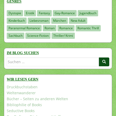
GENRES
Dystopie
Erotik
Fantasy
Gay-Romance
Jugendbuch
Kinderbuch
Liebesroman
Märchen
New Adult
Paranormal Romance
Roman
Romance
Romantic Thrill
Sachbuch
Science-Fiction
Thriller/ Krimi
IM BLOG SUCHEN
Suchen
nach:
WIR LESEN GERN
Druckbuchstaben
Weltenwanderer
Bücher – Seiten zu anderen Welten
Bibliophilie of Books
Seductive Books