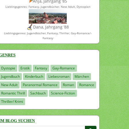
Anja, Jahrgang ’85
Lieblingsgenres: Fantasy, Jugendbücher, New Adult, Dystopien
Dana, Jahrgang ’88
Lieblingsgenres: Jugendbücher, Fantasy, Thriller, Gay-Romance/-
Fantasy
GENRES
Dystopie
Erotik
Fantasy
Gay-Romance
Jugendbuch
Kinderbuch
Liebesroman
Märchen
New Adult
Paranormal Romance
Roman
Romance
Romantic Thrill
Sachbuch
Science-Fiction
Thriller/ Krimi
IM BLOG SUCHEN
Suchen