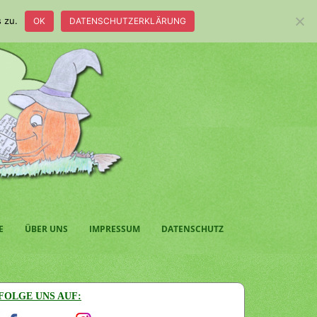
 zu.
OK
DATENSCHUTZERKLÄRUNG
E
ÜBER UNS
IMPRESSUM
DATENSCHUTZ
FOLGE UNS AUF: