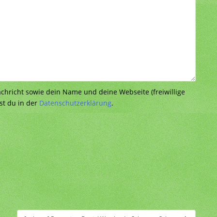
richt sowie dein Name und deine Webseite (freiwillige
st du in der
Datenschutzerklärung
.