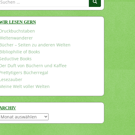
nach:
WIR LESEN GERN
Druckbuchstaben
Weltenwanderer
Bücher – Seiten zu anderen Welten
Bibliophilie of Books
Seductive Books
Der Duft von Büchern und Kaffee
Prettytigers Bücherregal
Lesezauber
Meine Welt voller Welten
ARCHIV
Archiv