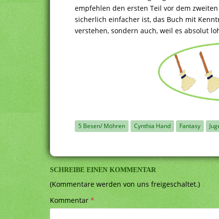
empfehlen den ersten Teil vor dem zweiten z
sicherlich einfacher ist, das Buch mit Kenn
verstehen, sondern auch, weil es absolut lo
5 Besen/ Möhren
Cynthia Hand
Fantasy
Jug
SCHREIBE EINEN KOMMENTAR
(Kommentare werden von uns freigeschaltet.)
Kommentar
*