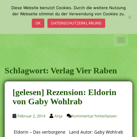
S
Diese Website benutzt Cookies. Durch die weitere Nutzung
k
der Webseite stimmst du der Verwendung von Cookies zu.
i
OK
DATENSCHUTZERKLÄRUNG
p
t
o
TOGGLE
m
a
i
n
Schlagwort:
Verlag Vier Raben
c
o
n
[gelesen] Rezension: Eldorin
t
von Gaby Wohlrab
e
n
t
Februar 2, 2014
Anja
Kommentar hinterlassen
Eldorin – Das verborgene Land Autor: Gaby Wohlrab