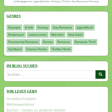
Lieblingsgenres: Jugendbücher, Fantasy, Thriller, Gay-Romance/-Fantasy
GENRES
Dystopie
Erotik
Fantasy
Gay-Romance
Jugendbuch
Kinderbuch
Liebesroman
Märchen
New Adult
Paranormal Romance
Roman
Romance
Romantic Thrill
Sachbuch
Science-Fiction
Thriller/ Krimi
IM BLOG SUCHEN
Suchen
nach:
WIR LESEN GERN
Druckbuchstaben
Weltenwanderer
Bücher – Seiten zu anderen Welten