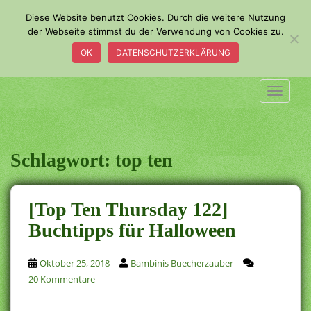
S
Diese Website benutzt Cookies. Durch die weitere Nutzung
k
der Webseite stimmst du der Verwendung von Cookies zu.
i
OK
DATENSCHUTZERKLÄRUNG
p
t
o
TOGGLE
m
a
i
n
Schlagwort:
top ten
c
o
n
[Top Ten Thursday 122]
t
Buchtipps für Halloween
e
n
t
Oktober 25, 2018
Bambinis Buecherzauber
20 Kommentare