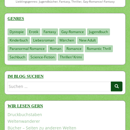
Lieblingsgenres: Jugendbücher, Fantasy, Thriller, Gay-Romance/-Fantasy
GENRES
Dystopie
Erotik
Fantasy
Gay-Romance
Jugendbuch
Kinderbuch
Liebesroman
Märchen
New Adult
Paranormal Romance
Roman
Romance
Romantic Thrill
Sachbuch
Science-Fiction
Thriller/ Krimi
IM BLOG SUCHEN
Suchen
nach:
WIR LESEN GERN
Druckbuchstaben
Weltenwanderer
Bücher – Seiten zu anderen Welten