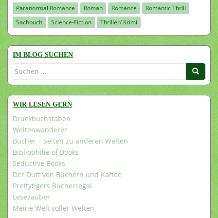
Paranormal Romance
Roman
Romance
Romantic Thrill
Sachbuch
Science-Fiction
Thriller/ Krimi
IM BLOG SUCHEN
Suchen
nach:
WIR LESEN GERN
Druckbuchstaben
Weltenwanderer
Bücher – Seiten zu anderen Welten
Bibliophilie of Books
Seductive Books
Der Duft von Büchern und Kaffee
Prettytigers Bücherregal
Lesezauber
Meine Welt voller Welten