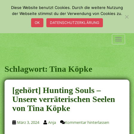
S
Diese Website benutzt Cookies. Durch die weitere Nutzung
k
der Webseite stimmst du der Verwendung von Cookies zu.
i
OK
DATENSCHUTZERKLÄRUNG
p
t
o
TOGGLE
m
a
i
n
Schlagwort:
Tina Köpke
c
o
n
[gehört] Hunting Souls –
t
Unsere verräterischen Seelen
e
von Tina Köpke
n
t
März 3, 2024
Anja
Kommentar hinterlassen