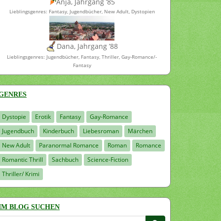
Anja, Jahrgang ’85
Lieblingsgenres: Fantasy, Jugendbücher, New Adult, Dystopien
Dana, Jahrgang ’88
Lieblingsgenres: Jugendbücher, Fantasy, Thriller, Gay-Romance/-
Fantasy
GENRES
Dystopie
Erotik
Fantasy
Gay-Romance
Jugendbuch
Kinderbuch
Liebesroman
Märchen
New Adult
Paranormal Romance
Roman
Romance
Romantic Thrill
Sachbuch
Science-Fiction
Thriller/ Krimi
IM BLOG SUCHEN
Suchen