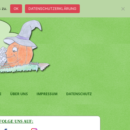
 zu.
OK
DATENSCHUTZERKLÄRUNG
E
ÜBER UNS
IMPRESSUM
DATENSCHUTZ
FOLGE UNS AUF: