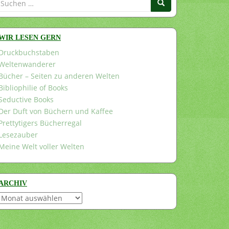
nach:
WIR LESEN GERN
Druckbuchstaben
Weltenwanderer
Bücher – Seiten zu anderen Welten
Bibliophilie of Books
Seductive Books
Der Duft von Büchern und Kaffee
Prettytigers Bücherregal
Lesezauber
Meine Welt voller Welten
ARCHIV
Archiv