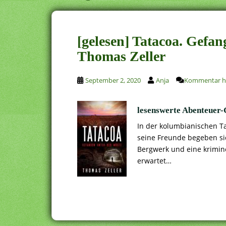
[gelesen] Tatacoa. Gefa
Thomas Zeller
September 2, 2020
Anja
Kommentar hi
lesenswerte Abenteuer
In der kolumbianischen 
seine Freunde begeben sic
Bergwerk und eine krimin
erwartet…