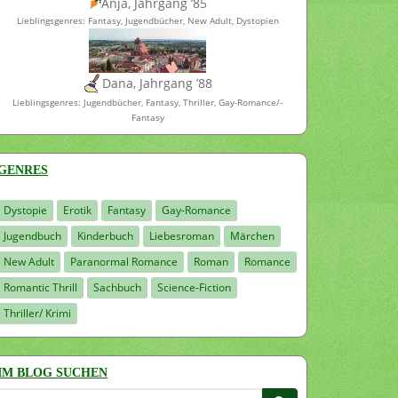
Anja, Jahrgang ’85
Lieblingsgenres: Fantasy, Jugendbücher, New Adult, Dystopien
Dana, Jahrgang ’88
Lieblingsgenres: Jugendbücher, Fantasy, Thriller, Gay-Romance/-
Fantasy
GENRES
Dystopie
Erotik
Fantasy
Gay-Romance
Jugendbuch
Kinderbuch
Liebesroman
Märchen
New Adult
Paranormal Romance
Roman
Romance
Romantic Thrill
Sachbuch
Science-Fiction
Thriller/ Krimi
IM BLOG SUCHEN
Suchen