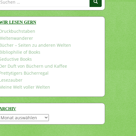
nach:
WIR LESEN GERN
Druckbuchstaben
Weltenwanderer
Bücher – Seiten zu anderen Welten
Bibliophilie of Books
Seductive Books
Der Duft von Büchern und Kaffee
Prettytigers Bücherregal
Lesezauber
Meine Welt voller Welten
ARCHIV
Archiv