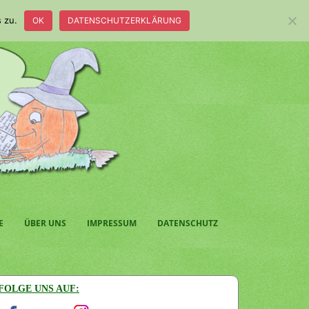
 zu.
OK
DATENSCHUTZERKLÄRUNG
E
ÜBER UNS
IMPRESSUM
DATENSCHUTZ
FOLGE UNS AUF: