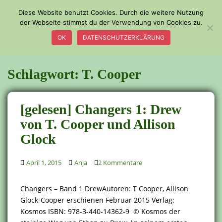
S
Diese Website benutzt Cookies. Durch die weitere Nutzung
k
der Webseite stimmst du der Verwendung von Cookies zu.
TOGGLE
i
OK
DATENSCHUTZERKLÄRUNG
p
t
o
Schlagwort:
T. Cooper
m
a
i
[gelesen] Changers 1: Drew
n
c
von T. Cooper und Allison
o
Glock
n
t
April 1, 2015
Anja
2 Kommentare
e
n
t
Changers – Band 1 DrewAutoren: T Cooper, Allison
Glock-Cooper erschienen Februar 2015 Verlag:
Kosmos ISBN: 978-3-440-14362-9 © Kosmos der