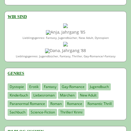
WIR SIND
Anja, Jahrgang ’85
Lieblingsgenres: Fantasy, Jugendbücher, New Adult, Dystopien
Dana, Jahrgang ’88
Lieblingsgenres: Jugendbücher, Fantasy, Thriller, Gay-Romance/-Fantasy
GENRES
Dystopie
Erotik
Fantasy
Gay-Romance
Jugendbuch
Kinderbuch
Liebesroman
Märchen
New Adult
Paranormal Romance
Roman
Romance
Romantic Thrill
Sachbuch
Science-Fiction
Thriller/ Krimi