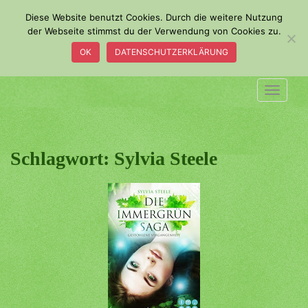
S
Diese Website benutzt Cookies. Durch die weitere Nutzung
k
der Webseite stimmst du der Verwendung von Cookies zu.
i
OK
DATENSCHUTZERKLÄRUNG
p
t
o
TOGGLE
m
a
i
n
Schlagwort:
Sylvia Steele
c
o
n
t
e
n
t