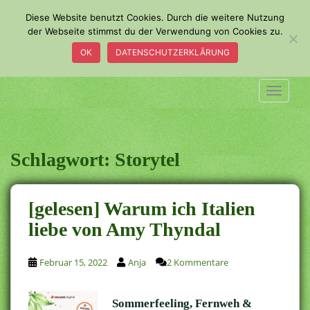
S
Diese Website benutzt Cookies. Durch die weitere Nutzung
k
der Webseite stimmst du der Verwendung von Cookies zu.
i
OK
DATENSCHUTZERKLÄRUNG
p
t
o
TOGGLE
m
a
i
n
Schlagwort:
Storytel
c
o
n
[gelesen] Warum ich Italien
t
liebe von Amy Thyndal
e
n
t
Februar 15, 2022
Anja
2 Kommentare
Sommerfeeling, Fernweh &