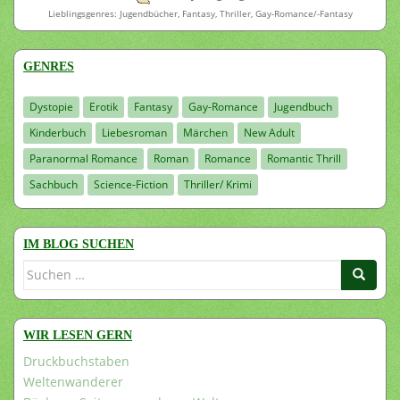
Lieblingsgenres: Jugendbücher, Fantasy, Thriller, Gay-Romance/-Fantasy
GENRES
Dystopie
Erotik
Fantasy
Gay-Romance
Jugendbuch
Kinderbuch
Liebesroman
Märchen
New Adult
Paranormal Romance
Roman
Romance
Romantic Thrill
Sachbuch
Science-Fiction
Thriller/ Krimi
IM BLOG SUCHEN
Suchen
nach:
WIR LESEN GERN
Druckbuchstaben
Weltenwanderer