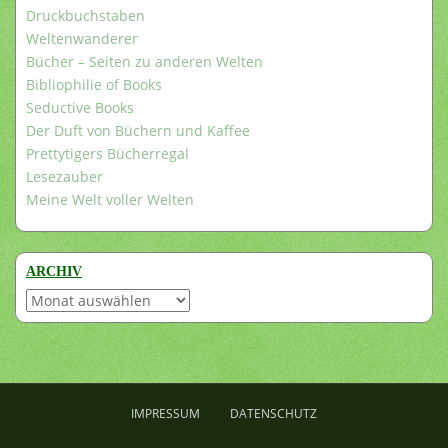
Druckbuchstaben
Weltenwanderer
Bücher – Seiten zu anderen Welten
Bibliophilie of Books
Seductive Books
Der Duft von Büchern und Kaffee
Prettytigers Bücherregal
Lesezauber
Meine Welt voller Welten
ARCHIV
Archiv
IMPRESSUM
DATENSCHUTZ