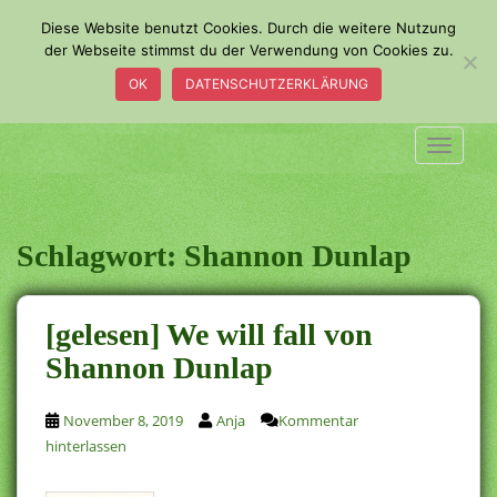
S
Diese Website benutzt Cookies. Durch die weitere Nutzung
k
der Webseite stimmst du der Verwendung von Cookies zu.
i
OK
DATENSCHUTZERKLÄRUNG
p
t
o
TOGGLE
m
a
i
n
Schlagwort:
Shannon Dunlap
c
o
n
[gelesen] We will fall von
t
Shannon Dunlap
e
n
t
November 8, 2019
Anja
Kommentar
hinterlassen