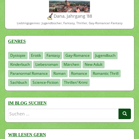
Dana, Jahrgang ’88
Lieblingsgenres: Jugendbücher, Fantasy, Thriller, Gay-Romance/-Fantasy
GENRES
Dystopie
Erotik
Fantasy
Gay-Romance
Jugendbuch
Kinderbuch
Liebesroman
Märchen
New Adult
Paranormal Romance
Roman
Romance
Romantic Thrill
Sachbuch
Science-Fiction
Thriller/ Krimi
IM BLOG SUCHEN
Suchen
nach:
WIR LESEN GERN