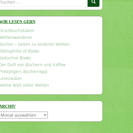
nach:
WIR LESEN GERN
Druckbuchstaben
Weltenwanderer
Bücher – Seiten zu anderen Welten
Bibliophilie of Books
Seductive Books
Der Duft von Büchern und Kaffee
Prettytigers Bücherregal
Lesezauber
Meine Welt voller Welten
ARCHIV
Archiv