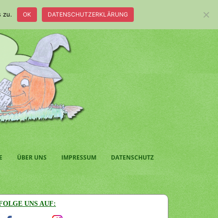
 zu.
OK
DATENSCHUTZERKLÄRUNG
E
ÜBER UNS
IMPRESSUM
DATENSCHUTZ
FOLGE UNS AUF: