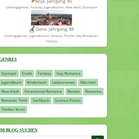
Anja, Jahrgang ’85
Lieblingsgenres: Fantasy, Jugendbücher, New Adult, Dystopien
Dana, Jahrgang ’88
Lieblingsgenres: Jugendbücher, Fantasy, Thriller, Gay-Romance/-
Fantasy
GENRES
Dystopie
Erotik
Fantasy
Gay-Romance
Jugendbuch
Kinderbuch
Liebesroman
Märchen
New Adult
Paranormal Romance
Roman
Romance
Romantic Thrill
Sachbuch
Science-Fiction
Thriller/ Krimi
IM BLOG SUCHEN
Suchen