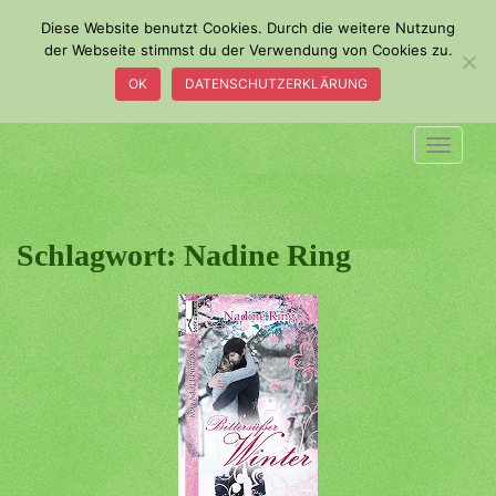
S
Diese Website benutzt Cookies. Durch die weitere Nutzung
k
der Webseite stimmst du der Verwendung von Cookies zu.
i
OK
DATENSCHUTZERKLÄRUNG
p
t
o
TOGGLE
m
a
i
n
Schlagwort:
Nadine Ring
c
o
n
t
e
n
t