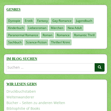
GENRES
Dystopie
Erotik
Fantasy
Gay-Romance
Jugendbuch
Kinderbuch
Liebesroman
Märchen
New Adult
Paranormal Romance
Roman
Romance
Romantic Thrill
Sachbuch
Science-Fiction
Thriller/ Krimi
IM BLOG SUCHEN
Suchen
nach:
WIR LESEN GERN
Druckbuchstaben
Weltenwanderer
Bücher – Seiten zu anderen Welten
Bibliophilie of Books