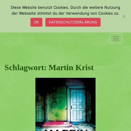
S
Diese Website benutzt Cookies. Durch die weitere Nutzung
k
der Webseite stimmst du der Verwendung von Cookies zu.
i
OK
DATENSCHUTZERKLÄRUNG
p
t
o
TOGGLE
m
a
i
n
Schlagwort:
Martin Krist
c
o
n
t
e
n
t