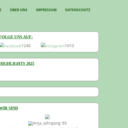
E
ÜBER UNS
IMPRESSUM
DATENSCHUTZ
FOLGE UNS AUF:
1240
1010
HIGHLIGHTS 2025
WIR SIND
Anja, Jahrgang ’85