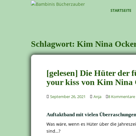
S
k
STARTSEITE
i
p
t
o
Schlagwort:
Kim Nina Ocke
m
a
i
n
[gelesen] Die Hüter der f
c
o
your kiss von Kim Nina
n
t
September 26, 2021
Anja
8 Kommentare
e
n
Auftaktband mit vielen Überraschunge
t
Was wäre, wenn es Hüter über die Jahreszei
sind…?