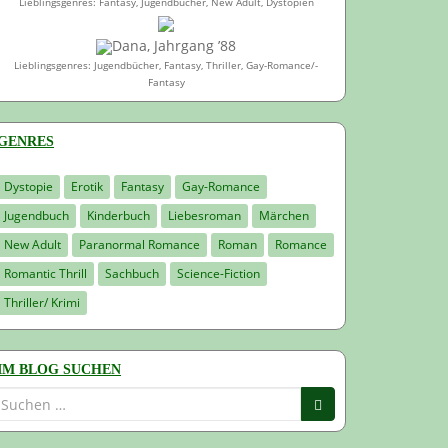
Lieblingsgenres: Fantasy, Jugendbücher, New Adult, Dystopien
Dana, Jahrgang ’88
Lieblingsgenres: Jugendbücher, Fantasy, Thriller, Gay-Romance/-
Fantasy
GENRES
Dystopie
Erotik
Fantasy
Gay-Romance
Jugendbuch
Kinderbuch
Liebesroman
Märchen
New Adult
Paranormal Romance
Roman
Romance
Romantic Thrill
Sachbuch
Science-Fiction
Thriller/ Krimi
IM BLOG SUCHEN
Suchen
nach: