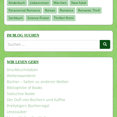
Kinderbuch
Liebesroman
Märchen
New Adult
Paranormal Romance
Roman
Romance
Romantic Thrill
Sachbuch
Science-Fiction
Thriller/ Krimi
IM BLOG SUCHEN
Suchen
nach:
WIR LESEN GERN
Druckbuchstaben
Weltenwanderer
Bücher – Seiten zu anderen Welten
Bibliophilie of Books
Seductive Books
Der Duft von Büchern und Kaffee
Prettytigers Bücherregal
Lesezauber