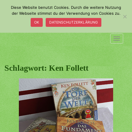
S
Diese Website benutzt Cookies. Durch die weitere Nutzung
k
der Webseite stimmst du der Verwendung von Cookies zu.
i
OK
DATENSCHUTZERKLÄRUNG
p
t
o
TOGGLE
m
a
i
n
Schlagwort:
Ken Follett
c
o
n
t
e
n
t