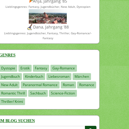
Anja, Jahrgang ’85
Lieblingsgenres: Fantasy, Jugendbücher, New Adult, Dystopien
Dana, Jahrgang ’88
Lieblingsgenres: Jugendbücher, Fantasy, Thriller, Gay-Romance/-
Fantasy
GENRES
Dystopie
Erotik
Fantasy
Gay-Romance
Jugendbuch
Kinderbuch
Liebesroman
Märchen
New Adult
Paranormal Romance
Roman
Romance
Romantic Thrill
Sachbuch
Science-Fiction
Thriller/ Krimi
IM BLOG SUCHEN
Suchen