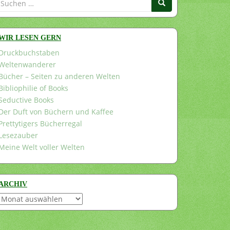
nach:
WIR LESEN GERN
Druckbuchstaben
Weltenwanderer
Bücher – Seiten zu anderen Welten
Bibliophilie of Books
Seductive Books
Der Duft von Büchern und Kaffee
Prettytigers Bücherregal
Lesezauber
Meine Welt voller Welten
ARCHIV
Archiv