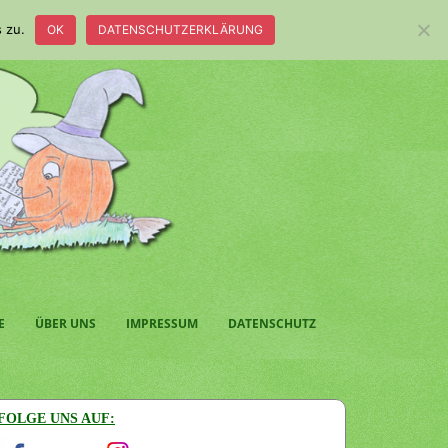
 zu.
OK
DATENSCHUTZERKLÄRUNG
E
ÜBER UNS
IMPRESSUM
DATENSCHUTZ
FOLGE UNS AUF: