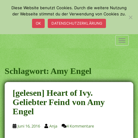
S
Diese Website benutzt Cookies. Durch die weitere Nutzung
k
der Webseite stimmst du der Verwendung von Cookies zu.
i
OK
DATENSCHUTZERKLÄRUNG
p
t
o
TOGGLE
m
a
i
n
Schlagwort:
Amy Engel
c
o
n
[gelesen] Heart of Ivy.
t
Geliebter Feind von Amy
e
Engel
n
t
Juni 16, 2016
Anja
4 Kommentare