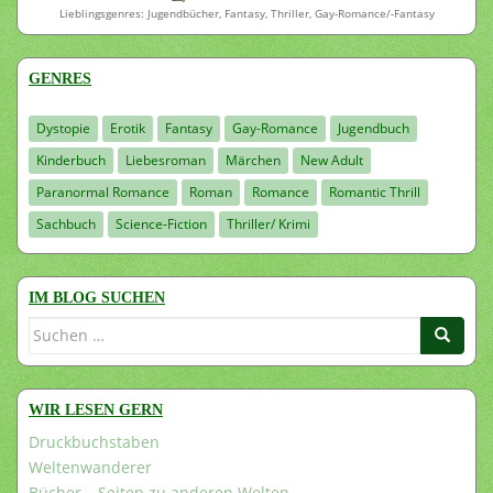
Lieblingsgenres: Jugendbücher, Fantasy, Thriller, Gay-Romance/-Fantasy
GENRES
Dystopie
Erotik
Fantasy
Gay-Romance
Jugendbuch
Kinderbuch
Liebesroman
Märchen
New Adult
Paranormal Romance
Roman
Romance
Romantic Thrill
Sachbuch
Science-Fiction
Thriller/ Krimi
IM BLOG SUCHEN
Suchen
nach:
WIR LESEN GERN
Druckbuchstaben
Weltenwanderer
Bücher – Seiten zu anderen Welten