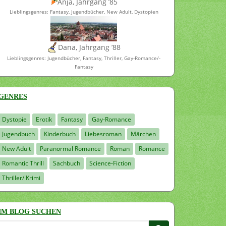
Anja, Jahrgang ’85
Lieblingsgenres: Fantasy, Jugendbücher, New Adult, Dystopien
Dana, Jahrgang ’88
Lieblingsgenres: Jugendbücher, Fantasy, Thriller, Gay-Romance/-
Fantasy
GENRES
Dystopie
Erotik
Fantasy
Gay-Romance
Jugendbuch
Kinderbuch
Liebesroman
Märchen
New Adult
Paranormal Romance
Roman
Romance
Romantic Thrill
Sachbuch
Science-Fiction
Thriller/ Krimi
IM BLOG SUCHEN
Suchen