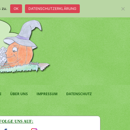
 zu.
OK
DATENSCHUTZERKLÄRUNG
E
ÜBER UNS
IMPRESSUM
DATENSCHUTZ
FOLGE UNS AUF: