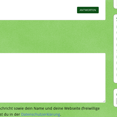
ANTWORTEN
richt sowie dein Name und deine Webseite (freiwillige
st du in der
Datenschutzerklärung
.