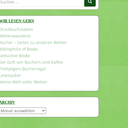
nach:
WIR LESEN GERN
Druckbuchstaben
Weltenwanderer
Bücher – Seiten zu anderen Welten
Bibliophilie of Books
Seductive Books
Der Duft von Büchern und Kaffee
Prettytigers Bücherregal
Lesezauber
Meine Welt voller Welten
ARCHIV
Archiv