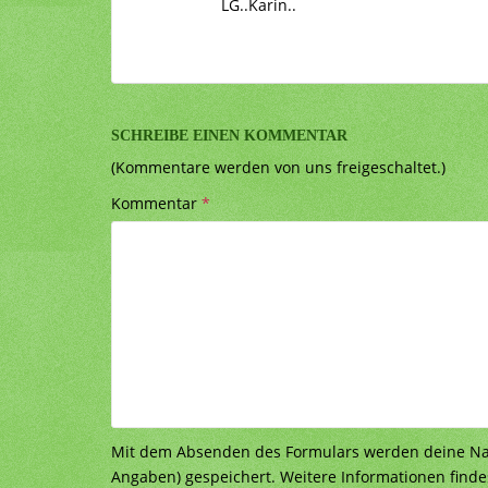
LG..Karin..
SCHREIBE EINEN KOMMENTAR
(Kommentare werden von uns freigeschaltet.)
Kommentar
*
Mit dem Absenden des Formulars werden deine Nach
Angaben) gespeichert. Weitere Informationen finde