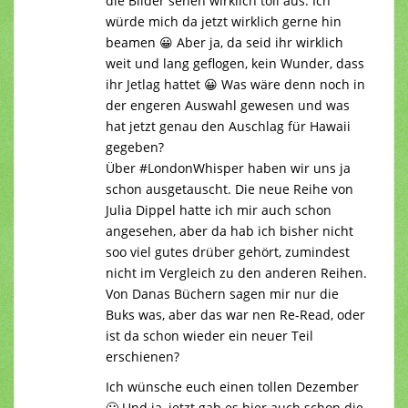
die Bilder sehen wirklich toll aus. Ich
würde mich da jetzt wirklich gerne hin
beamen 😀 Aber ja, da seid ihr wirklich
weit und lang geflogen, kein Wunder, dass
ihr Jetlag hattet 😀 Was wäre denn noch in
der engeren Auswahl gewesen und was
hat jetzt genau den Auschlag für Hawaii
gegeben?
Über #LondonWhisper haben wir uns ja
schon ausgetauscht. Die neue Reihe von
Julia Dippel hatte ich mir auch schon
angesehen, aber da hab ich bisher nicht
soo viel gutes drüber gehört, zumindest
nicht im Vergleich zu den anderen Reihen.
Von Danas Büchern sagen mir nur die
Buks was, aber das war nen Re-Read, oder
ist da schon wieder ein neuer Teil
erschienen?
Ich wünsche euch einen tollen Dezember
🙂 Und ja, jetzt gab es hier auch schon die