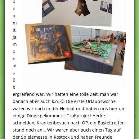
d
d
a
m
it
ja
m
o
n
at
s
ü
b
ergreifend war. Wir hatten eine tolle Zeit, man war
danach aber auch k.o. 😉 Die erste Urlaubswoche
waren wir noch in der Heimat und haben uns hier um
einige Dinge gekümmert: Großprojekt Hecke
schneiden, Krankenbesuch nach OP, ein Basteltreffen
stand noch an… Wir waren aber auch einen Tag auf
der Spielemesse in Rostock und haben Freunde