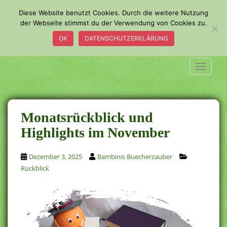
S
Diese Website benutzt Cookies. Durch die weitere Nutzung
k
der Webseite stimmst du der Verwendung von Cookies zu.
i
OK
DATENSCHUTZERKLÄRUNG
p
t
o
TOGGLE
m
a
i
n
Monatsrückblick und
c
Highlights im November
o
n
Dezember 3, 2025
Bambinis Buecherzauber
t
Rückblick
e
n
t