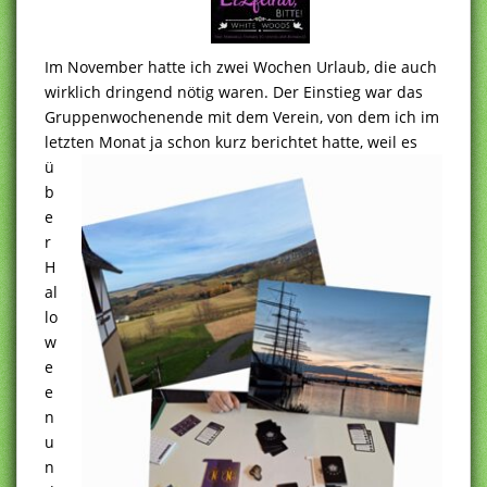
Im November hatte ich zwei Wochen Urlaub, die auch
wirklich dringend nötig waren. Der Einstieg war das
Gruppenwochenende mit dem Verein, von dem ich im
letzten Monat ja schon kurz
berichtet hatte, weil es
ü
b
e
r
H
al
lo
w
e
e
n
u
n