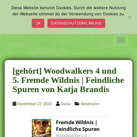
S
Diese Website benutzt Cookies. Durch die weitere Nutzung
k
der Webseite stimmst du der Verwendung von Cookies zu.
i
OK
DATENSCHUTZERKLÄRUNG
p
t
o
TOGGLE
m
a
i
n
[gehört] Woodwalkers 4 und
c
5. Fremde Wildnis | Feindliche
o
Spuren von Katja Brandis
n
t
e
Dezember 27, 2023
Dana
Rezension
n
t
Fremde Wildnis |
Feindliche Spuren
Woodwalkers 4 |