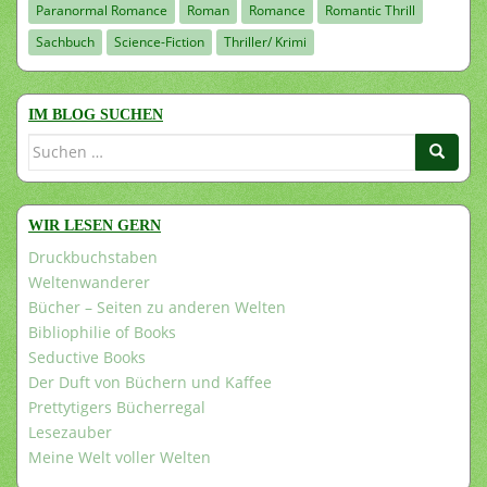
Paranormal Romance
Roman
Romance
Romantic Thrill
Sachbuch
Science-Fiction
Thriller/ Krimi
IM BLOG SUCHEN
Suchen
nach:
WIR LESEN GERN
Druckbuchstaben
Weltenwanderer
Bücher – Seiten zu anderen Welten
Bibliophilie of Books
Seductive Books
Der Duft von Büchern und Kaffee
Prettytigers Bücherregal
Lesezauber
Meine Welt voller Welten