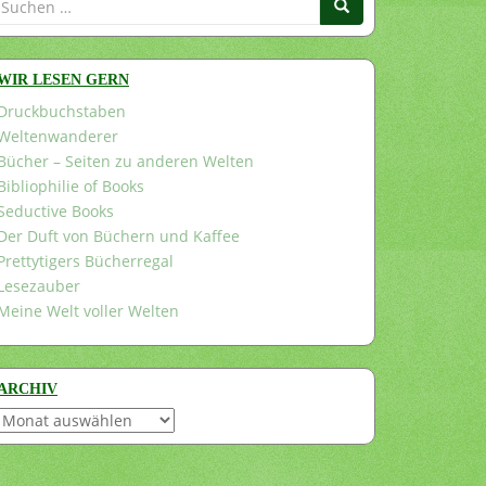
nach:
WIR LESEN GERN
Druckbuchstaben
Weltenwanderer
Bücher – Seiten zu anderen Welten
Bibliophilie of Books
Seductive Books
Der Duft von Büchern und Kaffee
Prettytigers Bücherregal
Lesezauber
Meine Welt voller Welten
ARCHIV
Archiv