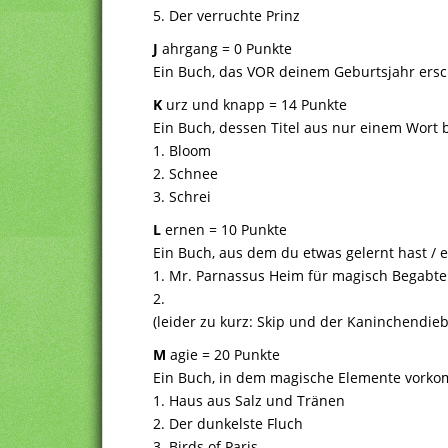
5. Der verruchte Prinz
J
ahrgang = 0 Punkte
Ein Buch, das VOR deinem Geburtsjahr ersc
K
urz und knapp = 14 Punkte
Ein Buch, dessen Titel aus nur einem Wort b
1. Bloom
2. Schnee
3. Schrei
L
ernen = 10 Punkte
Ein Buch, aus dem du etwas gelernt hast /
1. Mr. Parnassus Heim für magisch Begabt
2.
(leider zu kurz: Skip und der Kaninchendie
M
agie = 20 Punkte
Ein Buch, in dem magische Elemente vorkom
1. Haus aus Salz und Tränen
2. Der dunkelste Fluch
3. Birds of Paris