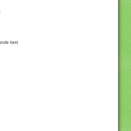
t
nde liest