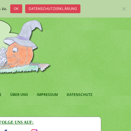
 zu.
OK
DATENSCHUTZERKLÄRUNG
E
ÜBER UNS
IMPRESSUM
DATENSCHUTZ
FOLGE UNS AUF: