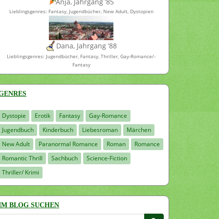
Anja, Jahrgang ’85
Lieblingsgenres: Fantasy, Jugendbücher, New Adult, Dystopien
Dana, Jahrgang ’88
Lieblingsgenres: Jugendbücher, Fantasy, Thriller, Gay-Romance/-
Fantasy
GENRES
Dystopie
Erotik
Fantasy
Gay-Romance
Jugendbuch
Kinderbuch
Liebesroman
Märchen
New Adult
Paranormal Romance
Roman
Romance
Romantic Thrill
Sachbuch
Science-Fiction
Thriller/ Krimi
IM BLOG SUCHEN
Suchen