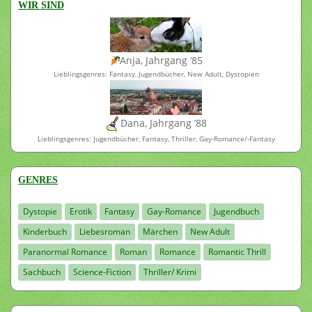
WIR SIND
Anja, Jahrgang ’85
Lieblingsgenres: Fantasy, Jugendbücher, New Adult, Dystopien
Dana, Jahrgang ’88
Lieblingsgenres: Jugendbücher, Fantasy, Thriller, Gay-Romance/-Fantasy
GENRES
Dystopie
Erotik
Fantasy
Gay-Romance
Jugendbuch
Kinderbuch
Liebesroman
Märchen
New Adult
Paranormal Romance
Roman
Romance
Romantic Thrill
Sachbuch
Science-Fiction
Thriller/ Krimi