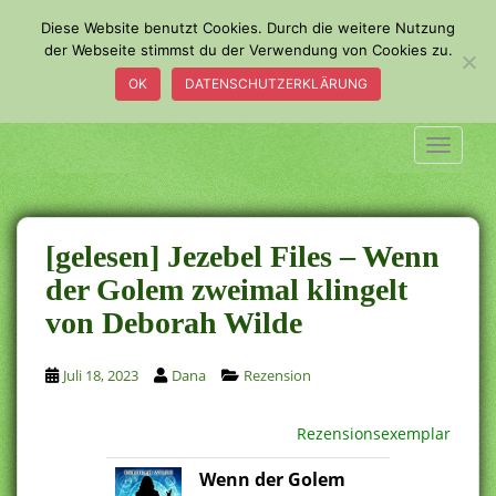
S
Diese Website benutzt Cookies. Durch die weitere Nutzung
k
der Webseite stimmst du der Verwendung von Cookies zu.
i
OK
DATENSCHUTZERKLÄRUNG
p
t
o
TOGGLE
m
a
i
n
[gelesen] Jezebel Files – Wenn
c
der Golem zweimal klingelt
o
von Deborah Wilde
n
t
e
Juli 18, 2023
Dana
Rezension
n
t
Rezensionsexemplar
Wenn der Golem