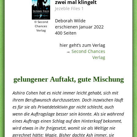
zwei mal klingelt
Jezeble Files 1
.
Deborah Wilde
© Second
Chances
erschienen Januar 2022
Verlag
400 Seiten
.
hier geht’s zum Verlag
→
Second Chances
Verlag
.
gelungener Auftakt, gute Mischung
Ashira Cohen hat es nicht immer leicht gehabt, sich mit
ihrem Berufswunsch durchzusetzen. Doch inzwischen läuft
es für sie als Privatdetektivin gar nicht schlecht, auch
wenn die Auftragslage besser sein könnte. Als sie während
eines Auftrags einen Schlag auf den Hinterkopf bekommt,
wird etwas in ihr freigesetzt, womit sie als Weltige nie
gerechnet hätte: Magie. Bisher dachte Ash immer, sie