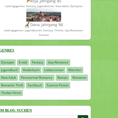
Anja, Jahrgang ’85
Lieblingsgenres: Fantasy, Jugendbücher, New Adult, Dystopien
Dana, Jahrgang ’88
Lieblingsgenres: Jugendbücher, Fantasy, Thriller, Gay-Romance/-
Fantasy
GENRES
Dystopie
Erotik
Fantasy
Gay-Romance
Jugendbuch
Kinderbuch
Liebesroman
Märchen
New Adult
Paranormal Romance
Roman
Romance
Romantic Thrill
Sachbuch
Science-Fiction
Thriller/ Krimi
IM BLOG SUCHEN
Suchen