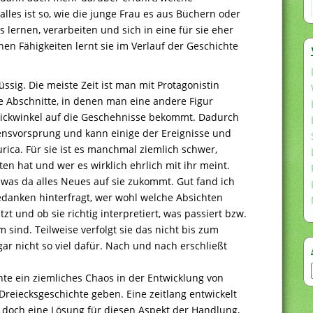
alles ist so, wie die junge Frau es aus Büchern oder
 lernen, verarbeiten und sich in eine für sie eher
en Fähigkeiten lernt sie im Verlauf der Geschichte
ssig. Die meiste Zeit ist man mit Protagonistin
ne Abschnitte, in denen man eine andere Figur
lickwinkel auf die Geschehnisse bekommt. Dadurch
ensvorsprung und kann einige der Ereignisse und
rica. Für sie ist es manchmal ziemlich schwer,
n hat und wer es wirklich ehrlich mit ihr meint.
was da alles Neues auf sie zukommt. Gut fand ich
edanken hinterfragt, wer wohl welche Absichten
zt und ob sie richtig interpretiert, was passiert bzw.
sind. Teilweise verfolgt sie das nicht bis zum
gar nicht so viel dafür. Nach und nach erschließt
nte ein ziemliches Chaos in der Entwicklung von
reiecksgeschichte geben. Eine zeitlang entwickelt
nn doch eine Lösung für diesen Aspekt der Handlung,