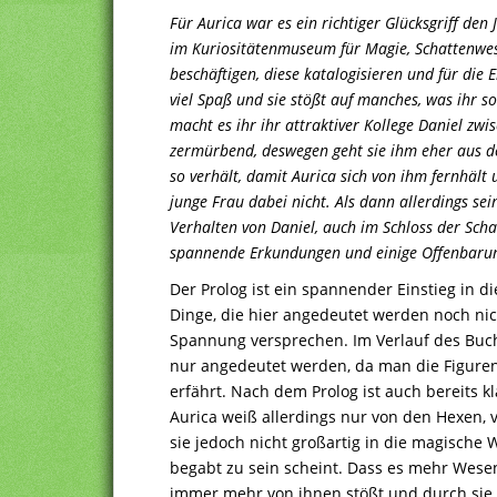
Für Aurica war es ein richtiger Glücksgriff de
im Kuriositätenmuseum für Magie, Schattenwe
beschäftigen, diese katalogisieren und für die 
viel Spaß und sie stößt auf manches, was ihr so
macht es ihr ihr attraktiver Kollege Daniel zwis
zermürbend, deswegen geht sie ihm eher aus d
so verhält, damit Aurica sich von ihm fernhält
junge Frau dabei nicht. Als dann allerdings se
Verhalten von Daniel, auch im Schloss der Sch
spannende Erkundungen und einige Offenbaru
Der Prolog ist ein spannender Einstieg in di
Dinge, die hier angedeutet werden noch nich
Spannung versprechen. Im Verlauf des Buche
nur angedeutet werden, da man die Figuren
erfährt. Nach dem Prolog ist auch bereits k
Aurica weiß allerdings nur von den Hexen, 
sie jedoch nicht großartig in die magische
begabt zu sein scheint. Dass es mehr Wesen 
immer mehr von ihnen stößt und durch sie