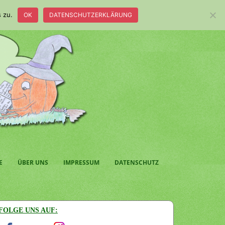
 zu.
OK
DATENSCHUTZERKLÄRUNG
E
ÜBER UNS
IMPRESSUM
DATENSCHUTZ
FOLGE UNS AUF: