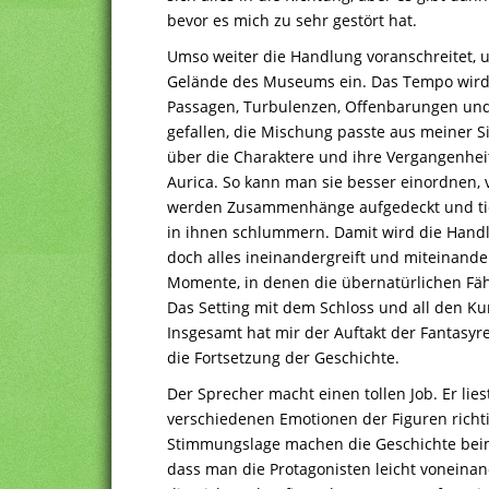
bevor es mich zu sehr gestört hat.
Umso weiter die Handlung voranschreitet
Gelände des Museums ein. Das Tempo wird
Passagen, Turbulenzen, Offenbarungen und
gefallen, die Mischung passte aus meiner Si
über die Charaktere und ihre Vergangenheit, 
Aurica. So kann man sie besser einordnen, 
werden Zusammenhänge aufgedeckt und tiefg
in ihnen schlummern. Damit wird die Handlu
doch alles ineinandergreift und miteinande
Momente, in denen die übernatürlichen Fä
Das Setting mit dem Schloss und all den Kur
Insgesamt hat mir der Auftakt der Fantasyr
die Fortsetzung der Geschichte.
Der Sprecher macht einen tollen Job. Er lie
verschiedenen Emotionen der Figuren richt
Stimmungslage machen die Geschichte beim 
dass man die Protagonisten leicht voneinan