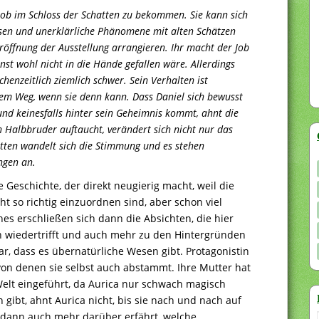
n Job im Schloss der Schatten zu bekommen. Sie kann sich
sen und unerklärliche Phänomene mit alten Schätzen
Eröffnung der Ausstellung arrangieren. Ihr macht der Job
nst wohl nicht in die Hände gefallen wäre. Allerdings
chenzeitlich ziemlich schwer. Sein Verhalten ist
em Weg, wenn sie denn kann. Dass Daniel sich bewusst
 und keinesfalls hinter sein Geheimnis kommt, ahnt die
in Halbbruder auftaucht, verändert sich nicht nur das
atten wandelt sich die Stimmung und es stehen
ngen an.
e Geschichte, der direkt neugierig macht, weil die
t so richtig einzuordnen sind, aber schon viel
s erschließen sich dann die Absichten, die hier
 wiedertrifft und auch mehr zu den Hintergründen
lar, dass es übernatürliche Wesen gibt. Protagonistin
von denen sie selbst auch abstammt. Ihre Mutter hat
 Welt eingeführt, da Aurica nur schwach magisch
gibt, ahnt Aurica nicht, bis sie nach und nach auf
 dann auch mehr darüber erfährt, welche