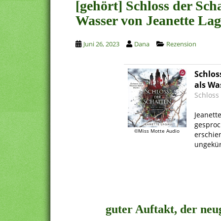
[gehört] Schloss der Scha
Wasser von Jeanette Lag
Juni 26, 2023
Dana
Rezension
Schloss
als Wa
Schloss
.
Jeanette
gesproc
©Miss Motte Audio
erschie
ungekür
.
.
guter Auftakt, der neu