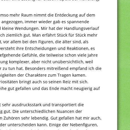
, umso mehr Raum nimmt die Entdeckung auf dem
 angezogen, immer wieder gab es spannende
 kleine Wendungen. Mir hat der Handlungsverlauf
ch ziemlich gut. Man erfährt Stück für Stück mehr
vor allem bei den Figuren, die älter sind, als
versteht ihre Entscheidungen und Reaktionen, es
ehende Gefühle, die teilweise schon viele Jahre
ng komplexer, aber nicht unübersichtlich, weil
r zu tun hat. Besonders mitreißend empfand ich die
higkeiten der Charaktere zum Tragen kamen.
iositäten bringt auch so seinen Reiz mit sich.
eihe gut gefallen und das Ende macht neugierig auf
st sehr ausdrucksstark und transportiert die
ig gut. Die unterschiedlichen Nuancen der
Zuhören sehr lebendig. Gut gefallen hat mir auch,
der unterscheiden kann. Einige der Nebenfiguren,