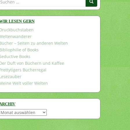
nach:
WIR LESEN GERN
Druckbuchstaben
Weltenwanderer
Bücher – Seiten zu anderen Welten
Bibliophilie of Books
Seductive Books
Der Duft von Büchern und Kaffee
Prettytigers Bücherregal
Lesezauber
Meine Welt voller Welten
ARCHIV
Archiv