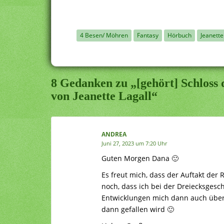
4 Besen/ Möhren
Fantasy
Hörbuch
Jeanette
8 Gedanken zu „[gehört] Schloss d
von Jeanette Lagall“
ANDREA
Juni 27, 2023 um 7:20 Uhr
Guten Morgen Dana 🙂
Es freut mich, dass der Auftakt der 
noch, dass ich bei der Dreiecksgesch
Entwicklungen mich dann auch überz
dann gefallen wird 🙂