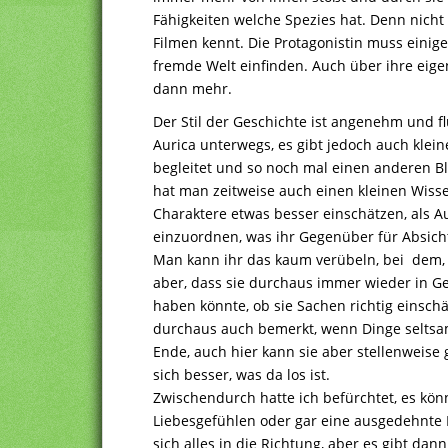
Fähigkeiten welche Spezies hat. Denn nicht 
Filmen kennt. Die Protagonistin muss einiges
fremde Welt einfinden. Auch über ihre eigen
dann mehr.
Der Stil der Geschichte ist angenehm und flü
Aurica unterwegs, es gibt jedoch auch klei
begleitet und so noch mal einen anderen B
hat man zeitweise auch einen kleinen Wiss
Charaktere etwas besser einschätzen, als Au
einzuordnen, was ihr Gegenüber für Absichte
Man kann ihr das kaum verübeln, bei dem, 
aber, dass sie durchaus immer wieder in G
haben könnte, ob sie Sachen richtig einschät
durchaus auch bemerkt, wenn Dinge seltsam 
Ende, auch hier kann sie aber stellenweise 
sich besser, was da los ist.
Zwischendurch hatte ich befürchtet, es kön
Liebesgefühlen oder gar eine ausgedehnte D
sich alles in die Richtung, aber es gibt da