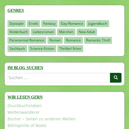
GENRES
Dystopie
Erotik
Fantasy
Gay-Romance
Jugendbuch
Kinderbuch
Liebesroman
Märchen
New Adult
Paranormal Romance
Roman
Romance
Romantic Thrill
Sachbuch
Science-Fiction
Thriller/ Krimi
IM BLOG SUCHEN
Suchen
nach:
WIR LESEN GERN
Druckbuchstaben
Weltenwanderer
Bücher – Seiten zu anderen Welten
Bibliophilie of Books