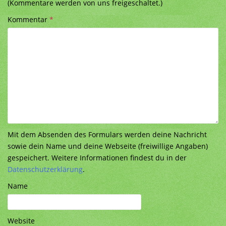
(Kommentare werden von uns freigeschaltet.)
Kommentar
*
Mit dem Absenden des Formulars werden deine Nachricht
sowie dein Name und deine Webseite (freiwillige Angaben)
gespeichert. Weitere Informationen findest du in der
Datenschutzerklärung
.
Name
Website