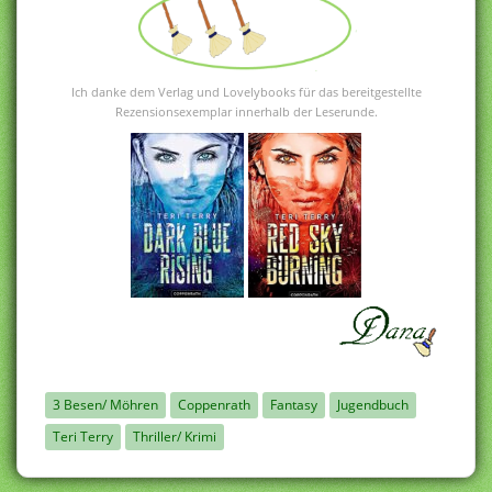
Ich danke dem Verlag und Lovelybooks für das bereitgestellte
Rezensionsexemplar innerhalb der Leserunde.
3 Besen/ Möhren
Coppenrath
Fantasy
Jugendbuch
Teri Terry
Thriller/ Krimi