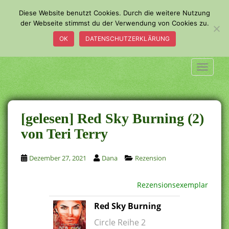
S
Diese Website benutzt Cookies. Durch die weitere Nutzung
k
der Webseite stimmst du der Verwendung von Cookies zu.
i
OK
DATENSCHUTZERKLÄRUNG
p
t
o
TOGGLE
m
a
i
n
[gelesen] Red Sky Burning (2)
c
von Teri Terry
o
n
Dezember 27, 2021
Dana
Rezension
t
e
n
Rezensionsexemplar
t
Red Sky Burning
Circle Reihe 2